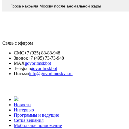
Гроза накрыла Москву после аномальной жары
Связь с эфиром
СМС
+7 (925) 88-88-948
Звонок
+7 (495) 73-73-948
MAX
govoritmskbot
Telegram
govoritmskbot
Письмо
info@govoritmoskva.ru
Новости
Интервью
Программы и ведущие
Сетка вещания
Мобильное приложение