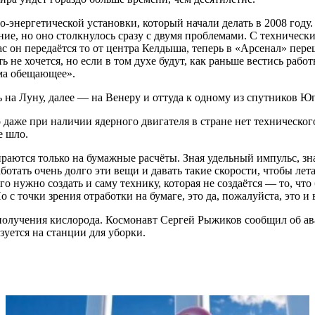
энергетической установки, который начали делать в 2008 году.
ние, но оно столкнулось сразу с двумя проблемами. С техничес
ас он передаётся то от центра Келдыша, теперь в «Арсенал» пер
 не хочется, но если в том духе будут, как раньше вестись работы,
ьма обещающее».
 на Луну, далее — на Венеру и оттуда к одному из спутников Ю
даже при наличии ядерного двигателя в стране нет технического
е шло.
раются только на бумажные расчёты. Зная удельный импульс, зн
аботать очень долго эти вещи и давать такие скорости, чтобы лет
о нужно создать и саму технику, которая не создаётся — то, что 
о с точки зрения отработки на бумаге, это да, пожалуйста, это 
 получения кислорода. Космонавт Сергей Рыжиков сообщил об а
зуется на станции для уборки.