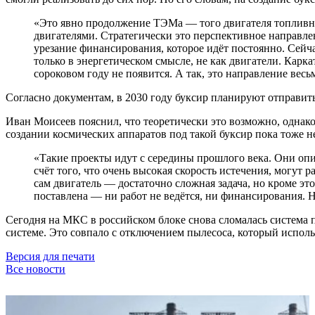
«Это явно продолжение ТЭМа — того двигателя топливно-
двигателями. Стратегически это перспективное направле
урезание финансирования, которое идёт постоянно. Сейч
только в энергетическом смысле, не как двигатели. Каркать
сороковом году не появится. А так, это направление вес
Согласно документам, в 2030 году буксир планируют отправить
Иван Моисеев пояснил, что теоретически это возможно, однако 
создании космических аппаратов под такой буксир пока тоже н
«Такие проекты идут с середины прошлого века. Они опи
счёт того, что очень высокая скорость истечения, могут р
сам двигатель — достаточно сложная задача, но кроме этог
поставлена — ни работ не ведётся, ни финансирования. Н
Сегодня на МКС в российском блоке снова сломалась система
системе. Это совпало с отключением пылесоса, который исполь
Версия для печати
Все новости