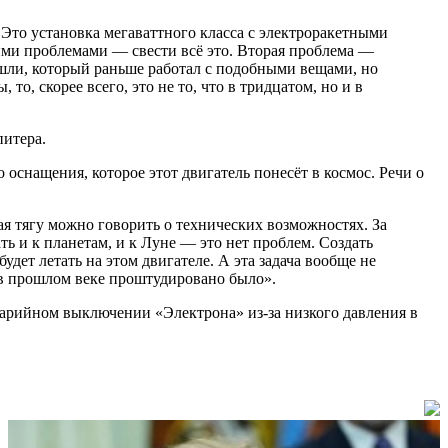
 Это установка мегаваттного класса с электроракетными
кими проблемами — свести всё это. Вторая проблема —
ешли, который раньше работал с подобными вещами, но
 то, скорее всего, это не то, что в тридцатом, но и в
питера.
 оснащения, которое этот двигатель понесёт в космос. Речи о
ая тягу можно говорить о технических возможностях. За
ать и к планетам, и к Луне — это нет проблем. Создать
будет летать на этом двигателе. А эта задача вообще не
и в прошлом веке проштудировано было».
варийном выключении «Электрона» из-за низкого давления в