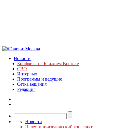
Новости
Конфликт на Ближнем Востоке
СВО
Интервью
Программы и ведущие
Сетка вещания
Редакция
Новости
Палестино-израильский конфликт