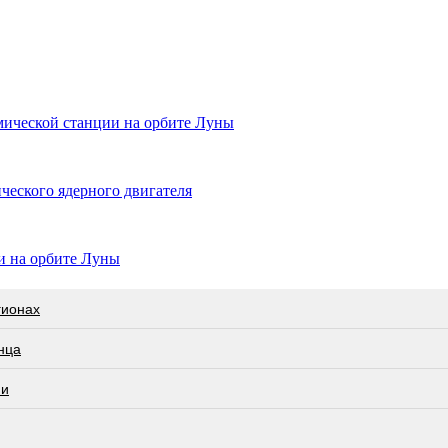
мической станции на орбите Луны
ческого ядерного двигателя
ии на орбите Луны
гионах
нца
ии