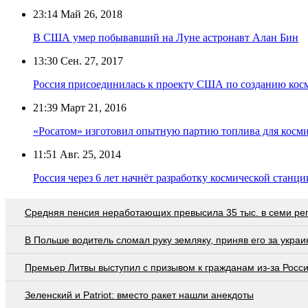
23:14
Май 26, 2018
В США умер побывавший на Луне астронавт Алан Бин
13:30
Сен. 27, 2017
Россия присоединилась к проекту США по созданию кос
21:39
Март 21, 2016
«Росатом» изготовил опытную партию топлива для косми
11:51
Авг. 25, 2014
Россия через 6 лет начнёт разработку космической станц
Средняя пенсия неработающих превысила 35 тыс. в семи ре
В Польше водитель сломал руку земляку, приняв его за украи
Премьер Литвы выступил с призывом к гражданам из-за Росс
Зеленский и Patriot: вместо ракет нашли анекдоты