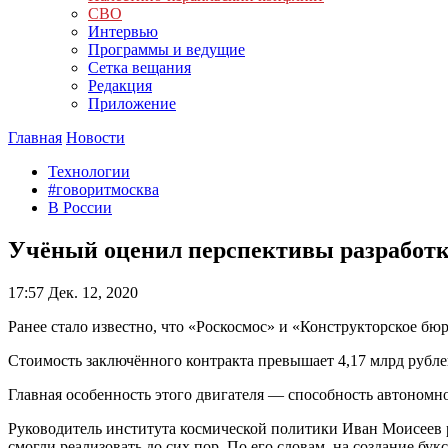
СВО
Интервью
Программы и ведущие
Сетка вещания
Редакция
Приложение
Главная
Новости
Технологии
#говоритмосква
В России
Учёный оценил перспективы разработки
17:57
Дек. 12, 2020
Ранее стало известно, что «Роскосмос» и «Конструкторское бю
Стоимость заключённого контракта превышает 4,17 млрд рублей
Главная особенность этого двигателя — способность автономно
Руководитель института космической политики Иван Моисеев ра
смогли реализовать до сих пор. По его словам, на создание бук