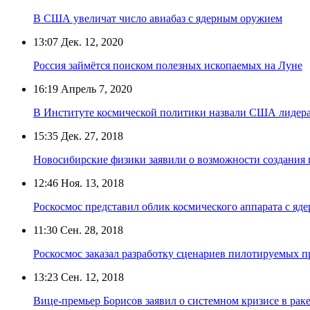
В США увеличат число авиабаз с ядерным оружием
13:07
Дек. 12, 2020
Россия займётся поиском полезных ископаемых на Луне
16:19
Апрель 7, 2020
В Институте космической политики назвали США лидера
15:35
Дек. 27, 2018
Новосибирские физики заявили о возможности создания 
12:46
Ноя. 13, 2018
Роскосмос представил облик космического аппарата с яд
11:30
Сен. 28, 2018
Роскосмос заказал разработку сценариев пилотируемых п
13:23
Сен. 12, 2018
Вице-премьер Борисов заявил о системном кризисе в рак