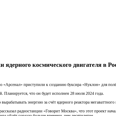
 ядерного космического двигателя в Ро
ро «Арсенал» приступили к созданию буксира «Нуклон» для полё
. Планируется, что он будет исполнен 28 июля 2024 года.
 вырабатывать энергию за счёт ядерного реактора мегаваттного 
ссказал радиостанции «Говорит Москва», что этот проект начали
сира уйдёт гораздо больше времени, чем десятилетие.