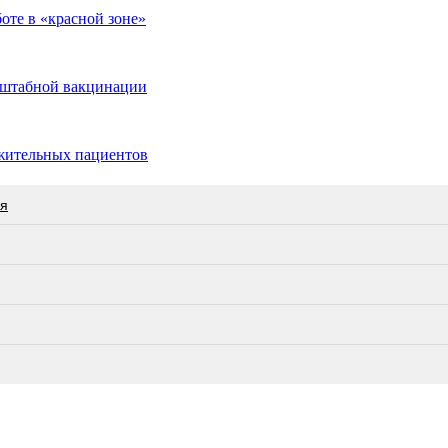
оте в «красной зоне»
асштабной вакцинации
жительных пациентов
ся