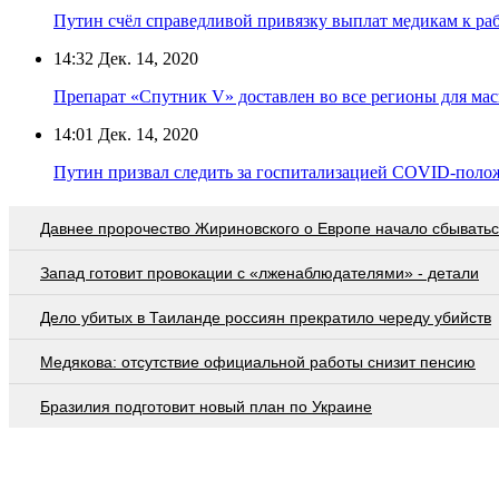
Путин счёл справедливой привязку выплат медикам к раб
14:32
Дек. 14, 2020
Препарат «Спутник V» доставлен во все регионы для м
14:01
Дек. 14, 2020
Путин призвал следить за госпитализацией COVID-поло
Давнее пророчество Жириновского о Европе начало сбывать
Запад готовит провокации с «лженаблюдателями» - детали
Дело убитых в Таиланде россиян прекратило череду убийств
Медякова: отсутствие официальной работы снизит пенсию
Бразилия подготовит новый план по Украине