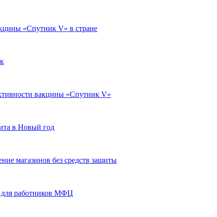
акцины «Спутник V» в стране
к
ктивности вакцины «Спутник V»
ита в Новый год
ние магазинов без средств защиты
9 для работников МФЦ