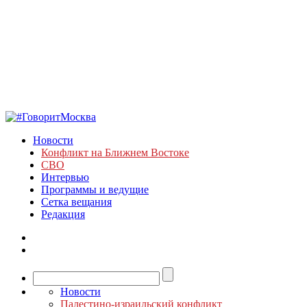
Новости
Конфликт на Ближнем Востоке
СВО
Интервью
Программы и ведущие
Сетка вещания
Редакция
Новости
Палестино-израильский конфликт