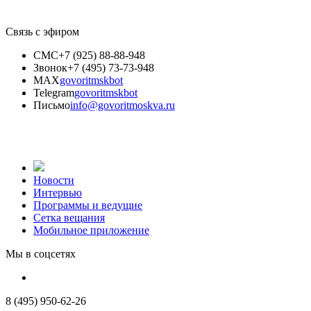
Связь с эфиром
СМС
+7 (925) 88-88-948
Звонок
+7 (495) 73-73-948
MAX
govoritmskbot
Telegram
govoritmskbot
Письмо
info@govoritmoskva.ru
Новости
Интервью
Программы и ведущие
Сетка вещания
Мобильное приложение
Мы в соцсетях
8 (495) 950-62-26