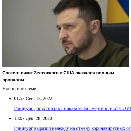
Соскин: визит Зеленского в США оказался полным
провалом
Новости по теме
01:53
Сен. 18, 2022
Гинцбург допустил рост показателей смертности от COVI
18:07
Дек. 28, 2020
Гинцбург выразил надежду на отмену коронавирусных о