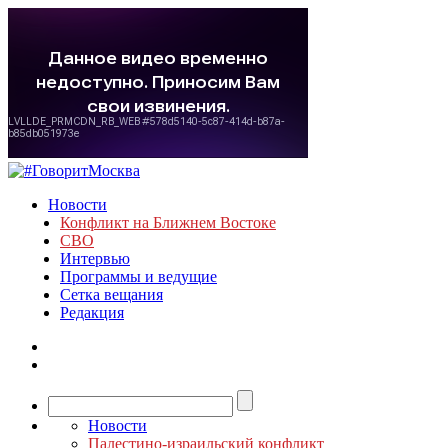
Новости
Конфликт на Ближнем Востоке
СВО
Интервью
Программы и ведущие
Сетка вещания
Редакция
Новости
Палестино-израильский конфликт