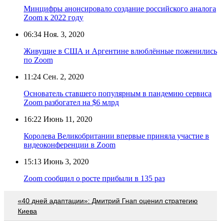
Минцифры анонсировало создание российского аналога
Zoom к 2022 году
06:34
Ноя. 3, 2020
Живущие в США и Аргентине влюблённые поженились
по Zoom
11:24
Сен. 2, 2020
Основатель ставшего популярным в пандемию сервиса
Zoom разбогател на $6 млрд
16:22
Июнь 11, 2020
Королева Великобритании впервые приняла участие в
видеоконференции в Zoom
15:13
Июнь 3, 2020
Zoom сообщил о росте прибыли в 135 раз
«40 дней адаптации»: Дмитрий Гнап оценил стратегию
Киева