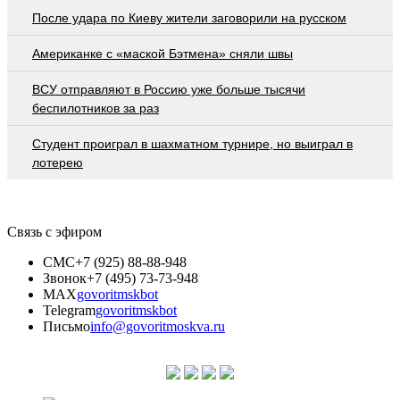
После удара по Киеву жители заговорили на русском
Американке с «маской Бэтмена» сняли швы
ВСУ отправляют в Россию уже больше тысячи
беспилотников за раз
Студент проиграл в шахматном турнире, но выиграл в
лотерею
Связь с эфиром
СМС
+7 (925) 88-88-948
Звонок
+7 (495) 73-73-948
MAX
govoritmskbot
Telegram
govoritmskbot
Письмо
info@govoritmoskva.ru