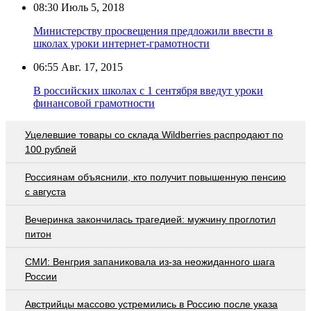
08:30
Июль 5, 2018
Министерству просвещения предложили ввести в
школах уроки интернет-грамотности
06:55
Авг. 17, 2015
В российских школах с 1 сентября введут уроки
финансовой грамотности
Уцелевшие товары со склада Wildberries распродают по
100 рублей
Россиянам объяснили, кто получит повышенную пенсию
с августа
Вечеринка закончилась трагедией: мужчину проглотил
питон
СМИ: Венгрия запаниковала из-за неожиданного шага
России
Австрийцы массово устремились в Россию после указа