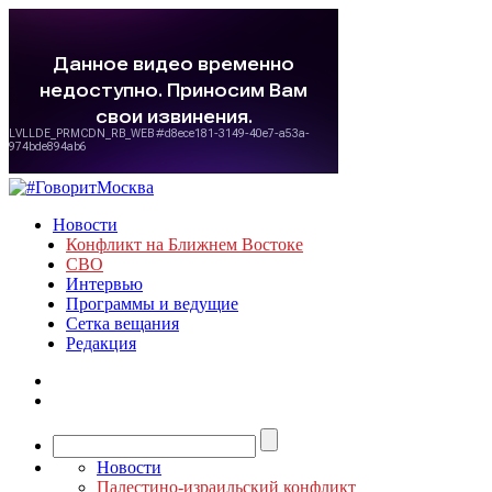
Новости
Конфликт на Ближнем Востоке
СВО
Интервью
Программы и ведущие
Сетка вещания
Редакция
Новости
Палестино-израильский конфликт