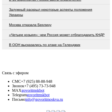
Залужный раскрыл некоторые аспекты положения
Украины
Москва отказала Берлину
«Четыре козыря»: чем Россия может отблагодарить КНДР
В ООН высказались по атаке на Геленджик
Связь с эфиром
СМС
+7 (925) 88-88-948
Звонок
+7 (495) 73-73-948
MAX
govoritmskbot
Telegram
govoritmskbot
Письмо
info@govoritmoskva.ru