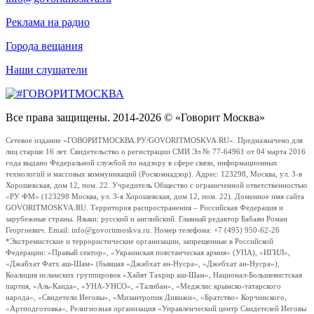
Реклама на радио
Города вещания
Наши слушатели
Все права защищены. 2014-2026 © «Говорит Москва»
Сетевое издание «ГОВОРИТМОСКВА.РУ/GOVORITMOSKVA.RU». Предназначено для
лиц старше 16 лет. Свидетельство о регистрации СМИ Эл № 77-64961 от 04 марта 2016
года выдано Федеральной службой по надзору в сфере связи, информационных
технологий и массовых коммуникаций (Роскомнадзор). Адрес: 123298, Москва, ул. 3-я
Хорошевская, дом 12, пом. 22. Учредитель Общество с ограниченной ответственностью
«РУ ФМ» (123298 Москва, ул. 3-я Хорошевская, дом 12, пом. 22). Доменное имя сайта
GOVORITMOSKVA.RU. Территория распространения – Российская Федерация и
зарубежные страны. Языки: русский и английский. Главный редактор Бабаян Роман
Георгиевич. Email: info@govoritmoskva.ru. Номер телефона: +7 (495) 950-62-26
*Экстремистские и террористические организации, запрещенные в Российской
Федерации: «Правый сектор», «Украинская повстанческая армия» (УПА), «ИГИЛ»,
«Джабхат Фатх аш-Шам» (бывшая «Джабхат ан-Нусра», «Джебхат ан-Нусра»),
Коалиция исламских группировок «Хайят Тахрир аш-Шам», Национал-Большевистская
партия, «Аль-Каида», «УНА-УНСО», «Талибан», «Меджлис крымско-татарского
народа», «Свидетели Иеговы», «Мизантропик Дивижн», «Братство» Корчинского,
«Артподготовка», Религиозная организация «Управленческий центр Свидетелей Иеговы