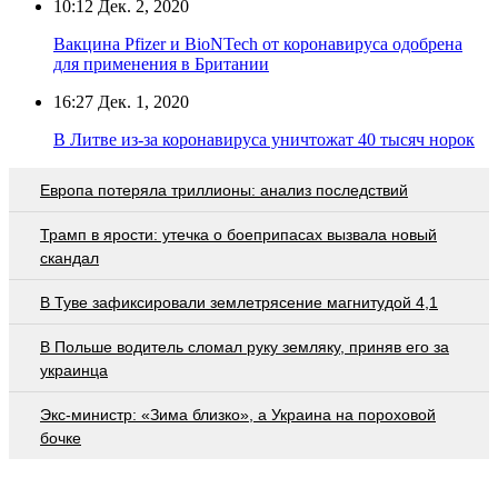
10:12
Дек. 2, 2020
Вакцина Pfizer и BioNTech от коронавируса одобрена
для применения в Британии
16:27
Дек. 1, 2020
В Литве из-за коронавируса уничтожат 40 тысяч норок
Европа потеряла триллионы: анализ последствий
Трамп в ярости: утечка о боеприпасах вызвала новый
скандал
В Туве зафиксировали землетрясение магнитудой 4,1
В Польше водитель сломал руку земляку, приняв его за
украинца
Экс-министр: «Зима близко», а Украина на пороховой
бочке