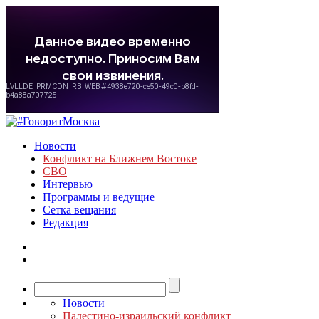
Новости
Конфликт на Ближнем Востоке
СВО
Интервью
Программы и ведущие
Сетка вещания
Редакция
Новости
Палестино-израильский конфликт