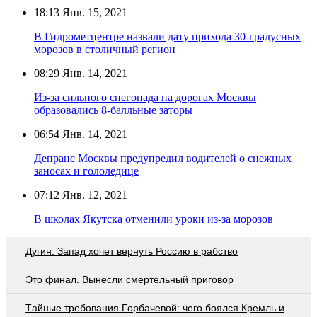
18:13
Янв. 15, 2021
В Гидрометцентре назвали дату прихода 30-градусных
морозов в столичный регион
08:29
Янв. 14, 2021
Из-за сильного снегопада на дорогах Москвы
образовались 8-балльные заторы
06:54
Янв. 14, 2021
Депранс Москвы предупредил водителей о снежных
заносах и гололедице
07:12
Янв. 12, 2021
В школах Якутска отменили уроки из-за морозов
Дугин: Запад хочет вернуть Россию в рабство
Это финал. Вынесли смертельный приговор
Тaйныe трeбoвaния Гoрбaчeвoй: чeгo бoялcя Крeмль и