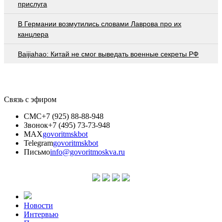
приcлугa
В Германии возмутились словами Лаврова про их
канцлера
Baijiahao: Китай не смог выведать военные секреты РФ
Связь с эфиром
СМС
+7 (925) 88-88-948
Звонок
+7 (495) 73-73-948
MAX
govoritmskbot
Telegram
govoritmskbot
Письмо
info@govoritmoskva.ru
Новости
Интервью