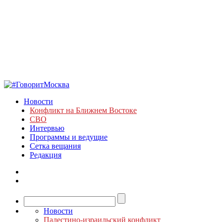
Новости
Конфликт на Ближнем Востоке
СВО
Интервью
Программы и ведущие
Сетка вещания
Редакция
Новости
Палестино-израильский конфликт