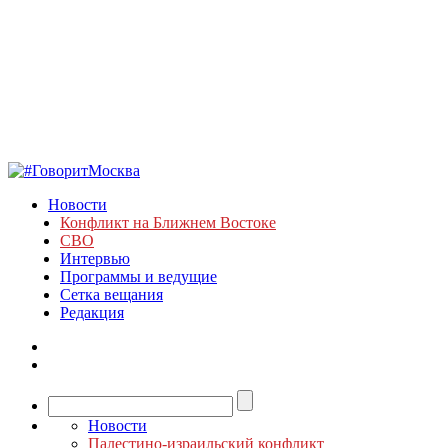
Новости
Конфликт на Ближнем Востоке
СВО
Интервью
Программы и ведущие
Сетка вещания
Редакция
Новости
Палестино-израильский конфликт