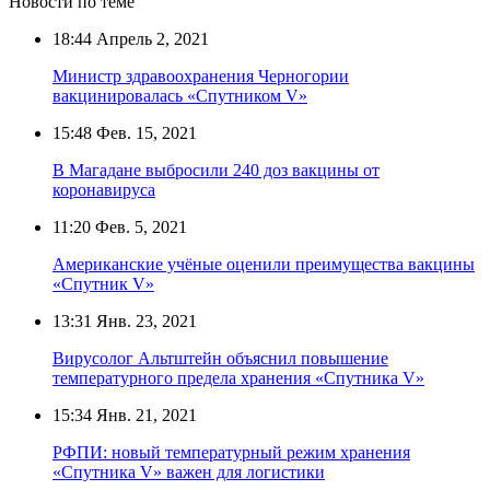
Новости по теме
18:44
Апрель 2, 2021
Министр здравоохранения Черногории
вакцинировалась «Спутником V»
15:48
Фев. 15, 2021
В Магадане выбросили 240 доз вакцины от
коронавируса
11:20
Фев. 5, 2021
Американские учёные оценили преимущества вакцины
«Спутник V»
13:31
Янв. 23, 2021
Вирусолог Альтштейн объяснил повышение
температурного предела хранения «Спутника V»
15:34
Янв. 21, 2021
РФПИ: новый температурный режим хранения
«Спутника V» важен для логистики