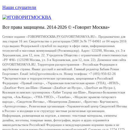
Наши слушатели
Все права защищены. 2014-2026 © «Говорит Москва»
Сетевое издание «ГОВОРИТМОСКВА.РУ/GOVORITMOSKVA.RU». Предназначено для
лиц старше 16 лет. Свидетельство о регистрации СМИ Эл № 77-64961 от 04 марта 2016
года выдано Федеральной службой по надзору в сфере связи, информационных
технологий и массовых коммуникаций (Роскомнадзор). Адрес: 123298, Москва, ул. 3-я
Хорошевская, дом 12, пом. 22. Учредитель Общество с ограниченной ответственностью
«РУ ФМ» (123298 Москва, ул. 3-я Хорошевская, дом 12, пом. 22). Доменное имя сайта
GOVORITMOSKVA.RU. Территория распространения – Российская Федерация и
зарубежные страны. Языки: русский и английский. Главный редактор Бабаян Роман
Георгиевич. Email: info@govoritmoskva.ru. Номер телефона: +7 (495) 950-62-26
*Экстремистские и террористические организации, запрещенные в Российской
Федерации: «Правый сектор», «Украинская повстанческая армия» (УПА), «ИГИЛ»,
«Джабхат Фатх аш-Шам» (бывшая «Джабхат ан-Нусра», «Джебхат ан-Нусра»),
Коалиция исламских группировок «Хайят Тахрир аш-Шам», Национал-Большевистская
партия, «Аль-Каида», «УНА-УНСО», «Талибан», «Меджлис крымско-татарского
народа», «Свидетели Иеговы», «Мизантропик Дивижн», «Братство» Корчинского,
«Артподготовка», Религиозная организация «Управленческий центр Свидетелей Иеговы
в России» и входящие в ее структуру местные религиозные организации.
Информация, размещенная на портале, а именно: текстовые материалы, элементы
дизайна, логотипы, товарные знаки, фотографии, видео и аудио охраняются
законодательством Российской Федерации и международными нормами права и не
могут быть использованы без разрешения правообладателей. Согласно ст.ст. 1274,1275