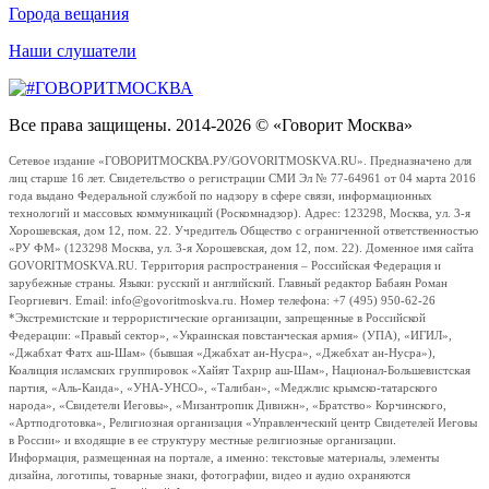
Города вещания
Наши слушатели
Все права защищены. 2014-2026 © «Говорит Москва»
Сетевое издание «ГОВОРИТМОСКВА.РУ/GOVORITMOSKVA.RU». Предназначено для
лиц старше 16 лет. Свидетельство о регистрации СМИ Эл № 77-64961 от 04 марта 2016
года выдано Федеральной службой по надзору в сфере связи, информационных
технологий и массовых коммуникаций (Роскомнадзор). Адрес: 123298, Москва, ул. 3-я
Хорошевская, дом 12, пом. 22. Учредитель Общество с ограниченной ответственностью
«РУ ФМ» (123298 Москва, ул. 3-я Хорошевская, дом 12, пом. 22). Доменное имя сайта
GOVORITMOSKVA.RU. Территория распространения – Российская Федерация и
зарубежные страны. Языки: русский и английский. Главный редактор Бабаян Роман
Георгиевич. Email: info@govoritmoskva.ru. Номер телефона: +7 (495) 950-62-26
*Экстремистские и террористические организации, запрещенные в Российской
Федерации: «Правый сектор», «Украинская повстанческая армия» (УПА), «ИГИЛ»,
«Джабхат Фатх аш-Шам» (бывшая «Джабхат ан-Нусра», «Джебхат ан-Нусра»),
Коалиция исламских группировок «Хайят Тахрир аш-Шам», Национал-Большевистская
партия, «Аль-Каида», «УНА-УНСО», «Талибан», «Меджлис крымско-татарского
народа», «Свидетели Иеговы», «Мизантропик Дивижн», «Братство» Корчинского,
«Артподготовка», Религиозная организация «Управленческий центр Свидетелей Иеговы
в России» и входящие в ее структуру местные религиозные организации.
Информация, размещенная на портале, а именно: текстовые материалы, элементы
дизайна, логотипы, товарные знаки, фотографии, видео и аудио охраняются