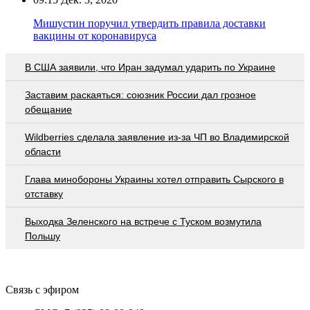
Мишустин поручил утвердить правила доставки
вакцины от коронавируса
В США заявили, что Иран задумал ударить по Украине
Заставим раскаяться: союзник России дал грозное
обещание
Wildberries cделала заявление из-за ЧП во Владимирской
области
Глава минобороны Украины хотел отправить Сырского в
отставку
Выходка Зеленского на встрече с Туском возмутила
Польшу
Связь с эфиром