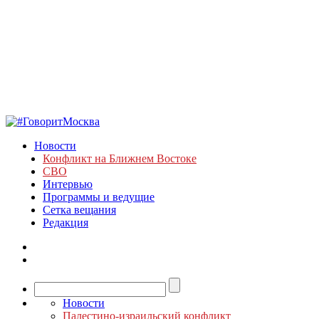
Новости
Конфликт на Ближнем Востоке
СВО
Интервью
Программы и ведущие
Сетка вещания
Редакция
Новости
Палестино-израильский конфликт