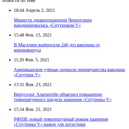
Новости по теме
18:44
Апрель 2, 2021
Министр здравоохранения Черногории
вакцинировалась «Спутником V»
15:48
Фев. 15, 2021
В Магадане выбросили 240 доз вакцины от
коронавируса
11:20
Фев. 5, 2021
Американские учёные оценили преимущества вакцины
«Спутник V»
13:31
Янв. 23, 2021
Вирусолог Альтштейн объяснил повышение
температурного предела хранения «Спутника V»
15:34
Янв. 21, 2021
РФПИ: новый температурный режим хранения
«Спутника V» важен для логистики