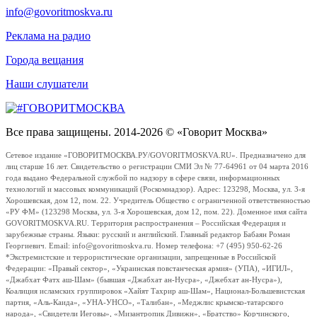
info@govoritmoskva.ru
Реклама на радио
Города вещания
Наши слушатели
Все права защищены. 2014-2026 © «Говорит Москва»
Сетевое издание «ГОВОРИТМОСКВА.РУ/GOVORITMOSKVA.RU». Предназначено для
лиц старше 16 лет. Свидетельство о регистрации СМИ Эл № 77-64961 от 04 марта 2016
года выдано Федеральной службой по надзору в сфере связи, информационных
технологий и массовых коммуникаций (Роскомнадзор). Адрес: 123298, Москва, ул. 3-я
Хорошевская, дом 12, пом. 22. Учредитель Общество с ограниченной ответственностью
«РУ ФМ» (123298 Москва, ул. 3-я Хорошевская, дом 12, пом. 22). Доменное имя сайта
GOVORITMOSKVA.RU. Территория распространения – Российская Федерация и
зарубежные страны. Языки: русский и английский. Главный редактор Бабаян Роман
Георгиевич. Email: info@govoritmoskva.ru. Номер телефона: +7 (495) 950-62-26
*Экстремистские и террористические организации, запрещенные в Российской
Федерации: «Правый сектор», «Украинская повстанческая армия» (УПА), «ИГИЛ»,
«Джабхат Фатх аш-Шам» (бывшая «Джабхат ан-Нусра», «Джебхат ан-Нусра»),
Коалиция исламских группировок «Хайят Тахрир аш-Шам», Национал-Большевистская
партия, «Аль-Каида», «УНА-УНСО», «Талибан», «Меджлис крымско-татарского
народа», «Свидетели Иеговы», «Мизантропик Дивижн», «Братство» Корчинского,