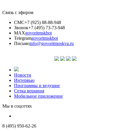
Связь с эфиром
СМС
+7 (925) 88-88-948
Звонок
+7 (495) 73-73-948
MAX
govoritmskbot
Telegram
govoritmskbot
Письмо
info@govoritmoskva.ru
Новости
Интервью
Программы и ведущие
Сетка вещания
Мобильное приложение
Мы в соцсетях
8 (495) 950-62-26