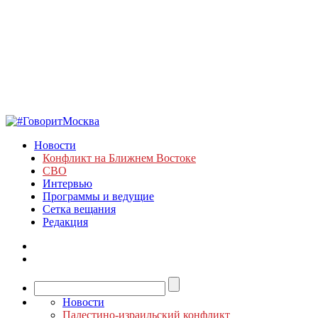
Новости
Конфликт на Ближнем Востоке
СВО
Интервью
Программы и ведущие
Сетка вещания
Редакция
Новости
Палестино-израильский конфликт