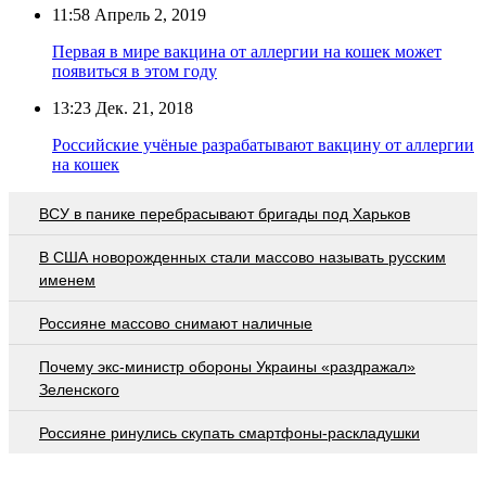
11:58
Апрель 2, 2019
Первая в мире вакцина от аллергии на кошек может
появиться в этом году
13:23
Дек. 21, 2018
Российские учёные разрабатывают вакцину от аллергии
на кошек
ВСУ в панике перебрасывают бригады под Харьков
В США новорожденных стали массово называть русским
именем
Россияне массово снимают наличные
Почему экс-министр обороны Украины «раздражал»
Зеленского
Россияне ринулись скупать смартфоны-раскладушки