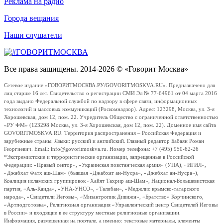
Реклама на радио
Города вещания
Наши слушатели
Все права защищены. 2014-2026 © «Говорит Москва»
Сетевое издание «ГОВОРИТМОСКВА.РУ/GOVORITMOSKVA.RU». Предназначено для
лиц старше 16 лет. Свидетельство о регистрации СМИ Эл № 77-64961 от 04 марта 2016
года выдано Федеральной службой по надзору в сфере связи, информационных
технологий и массовых коммуникаций (Роскомнадзор). Адрес: 123298, Москва, ул. 3-я
Хорошевская, дом 12, пом. 22. Учредитель Общество с ограниченной ответственностью
«РУ ФМ» (123298 Москва, ул. 3-я Хорошевская, дом 12, пом. 22). Доменное имя сайта
GOVORITMOSKVA.RU. Территория распространения – Российская Федерация и
зарубежные страны. Языки: русский и английский. Главный редактор Бабаян Роман
Георгиевич. Email: info@govoritmoskva.ru. Номер телефона: +7 (495) 950-62-26
*Экстремистские и террористические организации, запрещенные в Российской
Федерации: «Правый сектор», «Украинская повстанческая армия» (УПА), «ИГИЛ»,
«Джабхат Фатх аш-Шам» (бывшая «Джабхат ан-Нусра», «Джебхат ан-Нусра»),
Коалиция исламских группировок «Хайят Тахрир аш-Шам», Национал-Большевистская
партия, «Аль-Каида», «УНА-УНСО», «Талибан», «Меджлис крымско-татарского
народа», «Свидетели Иеговы», «Мизантропик Дивижн», «Братство» Корчинского,
«Артподготовка», Религиозная организация «Управленческий центр Свидетелей Иеговы
в России» и входящие в ее структуру местные религиозные организации.
Информация, размещенная на портале, а именно: текстовые материалы, элементы