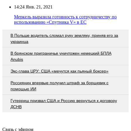
14:24
Янв. 21, 2021
Меркель выразила готовность к сотрудничеству по
использованию «Спутника V» в ЕС
В Польше водитель сломал руку земляку, приняв его за
украинца
В брянском приграничье уничтожен немецкий БПЛА
Anubis
Экс-глава ЦРУ: США «мечутся как пьяный боксер»
Россиянин впервые получил штраф за борщевик с
помощью ИИ
Гутерриш призвал США и Россию вернуться к договору
ДСНВ
Связь с эфиром