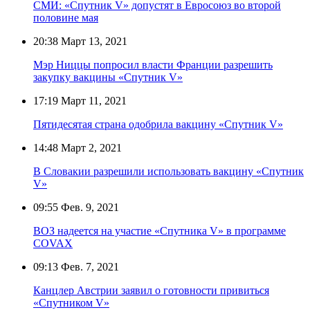
СМИ: «Спутник V» допустят в Евросоюз во второй
половине мая
20:38
Март 13, 2021
Мэр Ниццы попросил власти Франции разрешить
закупку вакцины «Спутник V»
17:19
Март 11, 2021
Пятидесятая страна одобрила вакцину «Спутник V»
14:48
Март 2, 2021
В Словакии разрешили использовать вакцину «Спутник
V»
09:55
Фев. 9, 2021
ВОЗ надеется на участие «Спутника V» в программе
COVAX
09:13
Фев. 7, 2021
Канцлер Австрии заявил о готовности привиться
«Спутником V»