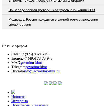
В Пермь приедет поезд с китайскими блогерами
На Западе забили тревогу из-за угрозы окончания СВО
Медведев: Россия находится в важной точке завершения
спецоперации
Связь с эфиром
СМС
+7 (925) 88-88-948
Звонок
+7 (495) 73-73-948
MAX
govoritmskbot
Telegram
govoritmskbot
Письмо
info@govoritmoskva.ru
Новости
Интервью
Программы и ведущие