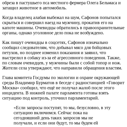
обреза в пастушьего пса местного фермера Олега Бельмаса и
затащил животное в автомобиль.
Когда владелец алабая выбежал на шум, Сафонов попытался
скрыться и совершил наезд на мужчину, прокатив его на
капоте машины. Очевидцы обратились в правоохранительные
органы, однако уголовное дело пока не возбуждено.
Как пишут очевидцы в соцсетях, Сафонов изначально
сообщил следователям, что добывал мясо для бойцовых
петухов, но позднее изменил показания и заявил, что
выстрелил в собаку из-за её агрессивного поведения. Также,
по словам очевидцев, у мужчины были с собой топор и нож.
Жители села утверждают, что направили обращения властям.
Глава комитета Госдумы по экологии и охране окружающей
среды Владимир Бурматов в беседе с радиостанцией «Говорит
Москва» сообщил, что ещё не получал жалоб после этого
инцидента. В нижней палате парламента готовы взять
ситуацию под контроль, уточнил парламентарий.
«Если запросы поступят, то мы, безусловно, в эту
ситуацию включимся. Сейчас пока на
сегодняшний день таких запросов мы не
получали, и если они будут, то мы будем ей