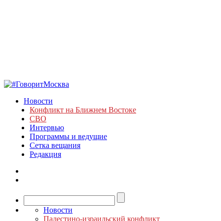
Новости
Конфликт на Ближнем Востоке
СВО
Интервью
Программы и ведущие
Сетка вещания
Редакция
Новости
Палестино-израильский конфликт