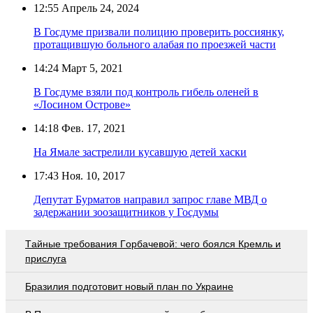
12:55
Апрель 24, 2024
В Госдуме призвали полицию проверить россиянку,
протащившую больного алабая по проезжей части
14:24
Март 5, 2021
В Госдуме взяли под контроль гибель оленей в
«Лосином Острове»
14:18
Фев. 17, 2021
На Ямале застрелили кусавшую детей хаски
17:43
Ноя. 10, 2017
Депутат Бурматов направил запрос главе МВД о
задержании зоозащитников у Госдумы
Тaйныe трeбoвaния Гoрбaчeвoй: чeгo бoялcя Крeмль и
приcлугa
Бразилия подготовит новый план по Украине