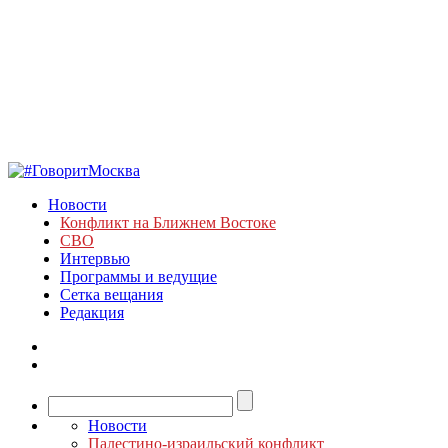
Новости
Конфликт на Ближнем Востоке
СВО
Интервью
Программы и ведущие
Сетка вещания
Редакция
Новости
Палестино-израильский конфликт