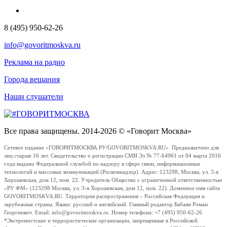
8 (495) 950-62-26
info@govoritmoskva.ru
Реклама на радио
Города вещания
Наши слушатели
Все права защищены. 2014-2026 © «Говорит Москва»
Сетевое издание «ГОВОРИТМОСКВА.РУ/GOVORITMOSKVA.RU». Предназначено для
лиц старше 16 лет. Свидетельство о регистрации СМИ Эл № 77-64961 от 04 марта 2016
года выдано Федеральной службой по надзору в сфере связи, информационных
технологий и массовых коммуникаций (Роскомнадзор). Адрес: 123298, Москва, ул. 3-я
Хорошевская, дом 12, пом. 22. Учредитель Общество с ограниченной ответственностью
«РУ ФМ» (123298 Москва, ул. 3-я Хорошевская, дом 12, пом. 22). Доменное имя сайта
GOVORITMOSKVA.RU. Территория распространения – Российская Федерация и
зарубежные страны. Языки: русский и английский. Главный редактор Бабаян Роман
Георгиевич. Email: info@govoritmoskva.ru. Номер телефона: +7 (495) 950-62-26
*Экстремистские и террористические организации, запрещенные в Российской