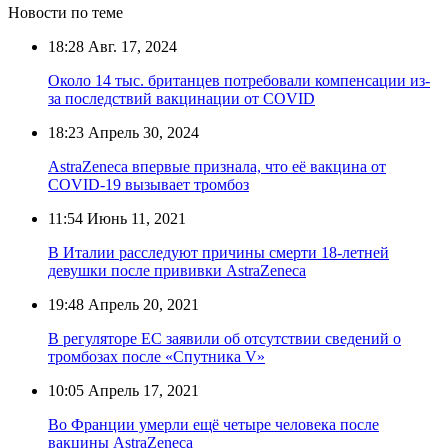
Новости по теме
18:28
Авг. 17, 2024
Около 14 тыс. британцев потребовали компенсации из-
за последствий вакцинации от COVID
18:23
Апрель 30, 2024
AstraZeneca впервые признала, что её вакцина от
COVID-19 вызывает тромбоз
11:54
Июнь 11, 2021
В Италии расследуют причины смерти 18-летней
девушки после прививки AstraZeneca
19:48
Апрель 20, 2021
В регуляторе ЕС заявили об отсутствии сведений о
тромбозах после «Спутника V»
10:05
Апрель 17, 2021
Во Франции умерли ещё четыре человека после
вакцины AstraZeneca