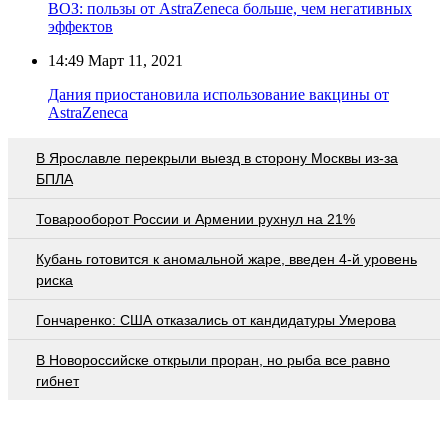
ВОЗ: пользы от AstraZeneca больше, чем негативных
эффектов
14:49
Март 11, 2021
Дания приостановила использование вакцины от
AstraZeneca
В Ярославле перекрыли выезд в сторону Москвы из-за
БПЛА
Товарооборот России и Армении рухнул на 21%
Кубань готовится к аномальной жаре, введен 4-й уровень
риска
Гончаренко: США отказались от кандидатуры Умерова
В Новороссийске открыли проран, но рыба все равно
гибнет