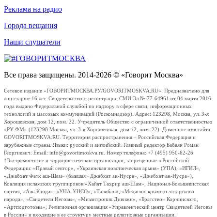
Реклама на радио
Города вещания
Наши слушатели
Все права защищены. 2014-2026 © «Говорит Москва»
Сетевое издание «ГОВОРИТМОСКВА.РУ/GOVORITMOSKVA.RU». Предназначено для
лиц старше 16 лет. Свидетельство о регистрации СМИ Эл № 77-64961 от 04 марта 2016
года выдано Федеральной службой по надзору в сфере связи, информационных
технологий и массовых коммуникаций (Роскомнадзор). Адрес: 123298, Москва, ул. 3-я
Хорошевская, дом 12, пом. 22. Учредитель Общество с ограниченной ответственностью
«РУ ФМ» (123298 Москва, ул. 3-я Хорошевская, дом 12, пом. 22). Доменное имя сайта
GOVORITMOSKVA.RU. Территория распространения – Российская Федерация и
зарубежные страны. Языки: русский и английский. Главный редактор Бабаян Роман
Георгиевич. Email: info@govoritmoskva.ru. Номер телефона: +7 (495) 950-62-26
*Экстремистские и террористические организации, запрещенные в Российской
Федерации: «Правый сектор», «Украинская повстанческая армия» (УПА), «ИГИЛ»,
«Джабхат Фатх аш-Шам» (бывшая «Джабхат ан-Нусра», «Джебхат ан-Нусра»),
Коалиция исламских группировок «Хайят Тахрир аш-Шам», Национал-Большевистская
партия, «Аль-Каида», «УНА-УНСО», «Талибан», «Меджлис крымско-татарского
народа», «Свидетели Иеговы», «Мизантропик Дивижн», «Братство» Корчинского,
«Артподготовка», Религиозная организация «Управленческий центр Свидетелей Иеговы
в России» и входящие в ее структуру местные религиозные организации.