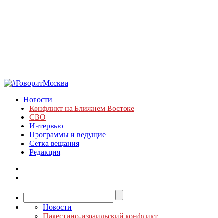
Новости
Конфликт на Ближнем Востоке
СВО
Интервью
Программы и ведущие
Сетка вещания
Редакция
Новости
Палестино-израильский конфликт