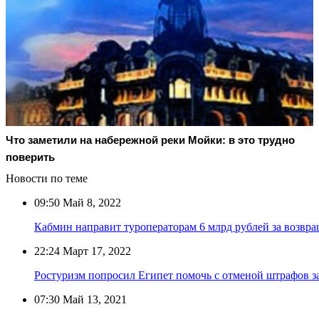
Что заметили на набережной реки Мойки: в это трудно
поверить
Новости по теме
09:50
Май 8, 2022
Кабмин направит туроператорам 6 млрд рублей за возвра
22:24
Март 17, 2022
Ростуризм попросил Египет помочь с отменой штрафов з
07:30
Май 13, 2021