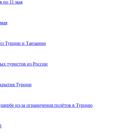
 по 11 мая
 мая
из Турции и Танзании
ых туристов из России
акрытия Турции
щербе из-за ограничения полётов в Турцию
й