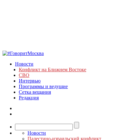
Новости
Конфликт на Ближнем Востоке
СВО
Интервью
Программы и ведущие
Сетка вещания
Редакция
Новости
Палестино-израильский конфликт