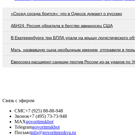
«Сосед соседа боится»: что в Одессе думают о русских
АБН24: Россия обратила в бегство авианосец США
В Екатеринбурге три БПЛА упали на крышу логистического об
Мать, назвавшую сына необычным именем, отправили в тюр
Евросоюз расширил санкции против России из-за ударов по У
Связь с эфиром
СМС
+7 (925) 88-88-948
Звонок
+7 (495) 73-73-948
MAX
govoritmskbot
Telegram
govoritmskbot
Письмо
info@govoritmoskva.ru