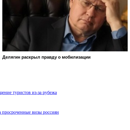
Делягин раскрыл правду о мобилизации
щение туристов из-за рубежа
а просроченные визы россиян