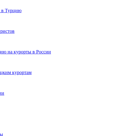
и в Турцию
уристов
цию на курорты в России
ецким курортам
ии
ты