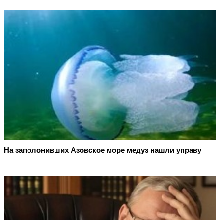
На заполонивших Азовское море медуз нашли управу