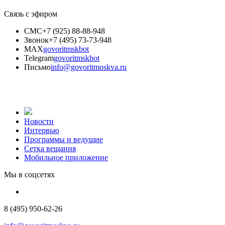
Связь с эфиром
СМС
+7 (925) 88-88-948
Звонок
+7 (495) 73-73-948
MAX
govoritmskbot
Telegram
govoritmskbot
Письмо
info@govoritmoskva.ru
Новости
Интервью
Программы и ведущие
Сетка вещания
Мобильное приложение
Мы в соцсетях
8 (495) 950-62-26