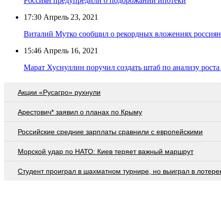
Россиян предупредили о подорожании ипотеки
17:30
Апрель 23, 2021
Виталий Мутко сообщил о рекордных вложениях россиян
15:46
Апрель 16, 2021
Марат Хуснуллин поручил создать штаб по анализу роста
Акции «Русагро» рухнули
Арестович* заявил о планах по Крыму
Российские средние зарплаты сравнили с европейскими
Морской удар по НАТО: Киев теряет важный маршрут
Студент проиграл в шахматном турнире, но выиграл в лотер