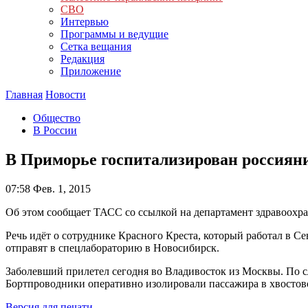
СВО
Интервью
Программы и ведущие
Сетка вещания
Редакция
Приложение
Главная
Новости
Общество
В России
В Приморье госпитализирован россияни
07:58
Фев. 1, 2015
Об этом сообщает ТАСС со ссылкой на департамент здравоохр
Речь идёт о сотруднике Красного Креста, который работал в С
отправят в спецлабораторию в Новосибирск.
Заболевший прилетел сегодня во Владивосток из Москвы. По сл
Бортпроводники оперативно изолировали пассажира в хвостово
Версия для печати