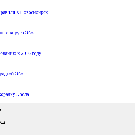
правили в Новосибирск
ышки вируса Эбола
зованию к 2016 году
орадкой Эбола
хорадку Эбола
ся
угa