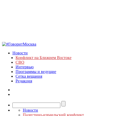
Новости
Конфликт на Ближнем Востоке
СВО
Интервью
Программы и ведущие
Сетка вещания
Редакция
Новости
Палестино-израильский конфликт