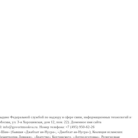
дано Федеральной службой по надзору в сфере связи, информационных технологий и
сква, ул. 3-я Хорошевская, дом 12, пом. 22). Доменное имя сайта
 info@govoritmoskva.ru. Номер телефона: +7 (495) 950-62-26
ш-Шам» (бывшая «Джабхат ан-Нусра», «Джебхат ан-Нусра»), Коалиция исламских
изантропик Дивижн», «Братство» Корчинского, «Артподготовка», Религиозная