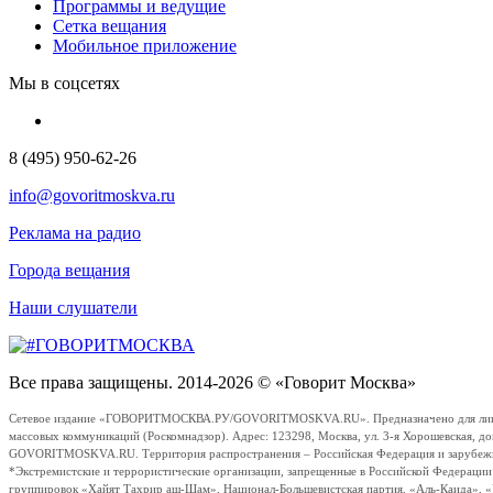
Программы и ведущие
Сетка вещания
Мобильное приложение
Мы в соцсетях
8 (495) 950-62-26
info@govoritmoskva.ru
Реклама на радио
Города вещания
Наши слушатели
Все права защищены. 2014-2026 © «Говорит Москва»
Сетевое издание «ГОВОРИТМОСКВА.РУ/GOVORITMOSKVA.RU». Предназначено для лиц стар
массовых коммуникаций (Роскомнадзор). Адрес: 123298, Москва, ул. 3-я Хорошевская, д
GOVORITMOSKVA.RU. Территория распространения – Российская Федерация и зарубежные с
*Экстремистские и террористические организации, запрещенные в Российской Федераци
группировок «Хайят Тахрир аш-Шам», Национал-Большевистская партия, «Аль-Каида», 