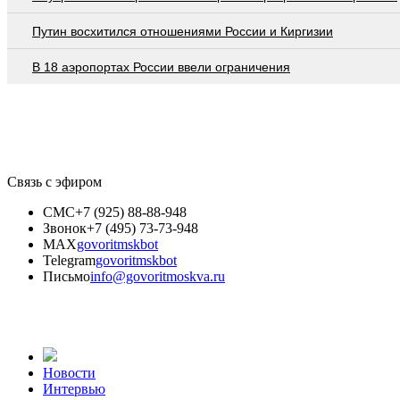
Путин восхитился отношениями России и Киргизии
В 18 аэропортах России ввели ограничения
Связь с эфиром
СМС
+7 (925) 88-88-948
Звонок
+7 (495) 73-73-948
MAX
govoritmskbot
Telegram
govoritmskbot
Письмо
info@govoritmoskva.ru
Новости
Интервью