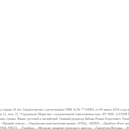
ше 16 лет. Свидетельство о регистрации СМИ Эл № 77-64961 от 04 марта 2016 года вы
ом 12, пом. 22. Учредитель Общество с ограниченной ответственностью «РУ ФМ» (123298 Мо
траны. Языки: русский и английский. Главный редактор Бабаян Роман Георгиевич. Email:
и: «Правый сектор», «Украинская повстанческая армия» (УПА), «ИГИЛ», «Джабхат Фатх а
«УНА-УНСО», «Талибан», «Меджлис крымско-татарского народа», «Свидетели Иеговы», «М