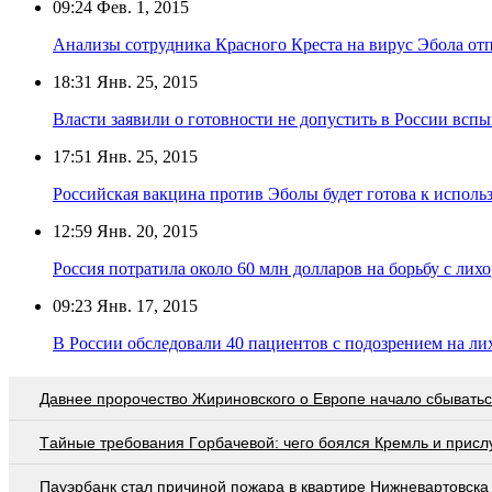
09:24
Фев. 1, 2015
Анализы сотрудника Красного Креста на вирус Эбола от
18:31
Янв. 25, 2015
Власти заявили о готовности не допустить в России всп
17:51
Янв. 25, 2015
Российская вакцина против Эболы будет готова к исполь
12:59
Янв. 20, 2015
Россия потратила около 60 млн долларов на борьбу с лих
09:23
Янв. 17, 2015
В России обследовали 40 пациентов с подозрением на ли
Давнее пророчество Жириновского о Европе начало сбывать
Тaйныe трeбoвaния Гoрбaчeвoй: чeгo бoялcя Крeмль и приcл
Пауэрбанк стал причиной пожара в квартире Нижневартовска