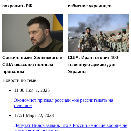
сохранить РФ
избиение украинцев
Соскин: визит Зеленского в
США: Иран готовит 100-
США оказался полным
тысячную армию для
провалом
Украины
Новости по теме
11:06
Ноя. 1, 2025
Экономист призвал россиян «не рассчитывать на
пенсию»
17:51
Март 22, 2023
Депутат Нилов заявил, что в России «многие вообще не
доживают до пенсии»