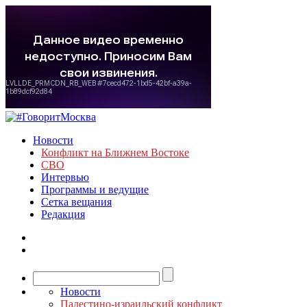
Новости
Конфликт на Ближнем Востоке
СВО
Интервью
Программы и ведущие
Сетка вещания
Редакция
Новости
Палестино-израильский конфликт