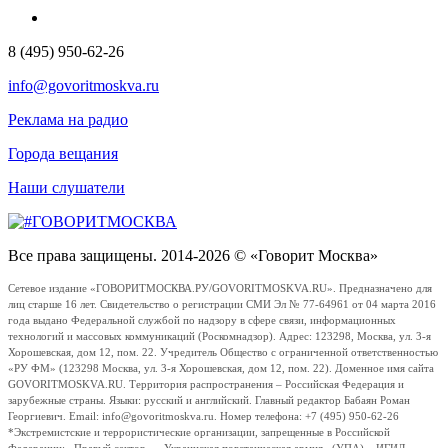
8 (495) 950-62-26
info@govoritmoskva.ru
Реклама на радио
Города вещания
Наши слушатели
Все права защищены. 2014-2026 © «Говорит Москва»
Сетевое издание «ГОВОРИТМОСКВА.РУ/GOVORITMOSKVA.RU». Предназначено для
лиц старше 16 лет. Свидетельство о регистрации СМИ Эл № 77-64961 от 04 марта 2016
года выдано Федеральной службой по надзору в сфере связи, информационных
технологий и массовых коммуникаций (Роскомнадзор). Адрес: 123298, Москва, ул. 3-я
Хорошевская, дом 12, пом. 22. Учредитель Общество с ограниченной ответственностью
«РУ ФМ» (123298 Москва, ул. 3-я Хорошевская, дом 12, пом. 22). Доменное имя сайта
GOVORITMOSKVA.RU. Территория распространения – Российская Федерация и
зарубежные страны. Языки: русский и английский. Главный редактор Бабаян Роман
Георгиевич. Email: info@govoritmoskva.ru. Номер телефона: +7 (495) 950-62-26
*Экстремистские и террористические организации, запрещенные в Российской