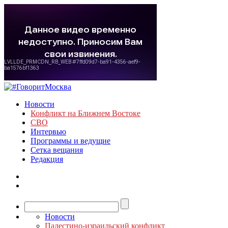
Новости
Конфликт на Ближнем Востоке
СВО
Интервью
Программы и ведущие
Сетка вещания
Редакция
Новости
Палестино-израильский конфликт