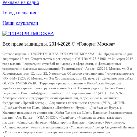
Реклама на радио
Города вещания
Наши слушатели
Все права защищены. 2014-2026 © «Говорит Москва»
Сетевое издание «ГОВОРИТМОСКВА.РУ/GOVORITMOSKVA.RU». Предназначено для
лиц старше 16 лет. Свидетельство о регистрации СМИ Эл № 77-64961 от 04 марта 2016
года выдано Федеральной службой по надзору в сфере связи, информационных
технологий и массовых коммуникаций (Роскомнадзор). Адрес: 123298, Москва, ул. 3-я
Хорошевская, дом 12, пом. 22. Учредитель Общество с ограниченной ответственностью
«РУ ФМ» (123298 Москва, ул. 3-я Хорошевская, дом 12, пом. 22). Доменное имя сайта
GOVORITMOSKVA.RU. Территория распространения – Российская Федерация и
зарубежные страны. Языки: русский и английский. Главный редактор Бабаян Роман
Георгиевич. Email: info@govoritmoskva.ru. Номер телефона: +7 (495) 950-62-26
*Экстремистские и террористические организации, запрещенные в Российской
Федерации: «Правый сектор», «Украинская повстанческая армия» (УПА), «ИГИЛ»,
«Джабхат Фатх аш-Шам» (бывшая «Джабхат ан-Нусра», «Джебхат ан-Нусра»),
Коалиция исламских группировок «Хайят Тахрир аш-Шам», Национал-Большевистская
партия, «Аль-Каида», «УНА-УНСО», «Талибан», «Меджлис крымско-татарского
народа», «Свидетели Иеговы», «Мизантропик Дивижн», «Братство» Корчинского,
«Артподготовка», Религиозная организация «Управленческий центр Свидетелей Иеговы
в России» и входящие в ее структуру местные религиозные организации.