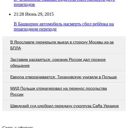
пешеходов
21:28
Июнь 29, 2015
В Башкирии автомобиль насмерть сбил ребёнка на
пешеходном переходе
В Ярославле перекрыли выезд в сторону Москвы из-за
БПЛА
Заставим раскаяться: союзник России дал грозное
обещание
Европа отворачивается: Тихановскую унизили в Польше
МИД Польши отреагировал на перенос посольства
России
Шведский суд одобрил передачу сухогруза Caffa Украине
Связь с эфиром