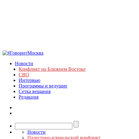
Новости
Конфликт на Ближнем Востоке
СВО
Интервью
Программы и ведущие
Сетка вещания
Редакция
Новости
Палестино-израильский конфликт