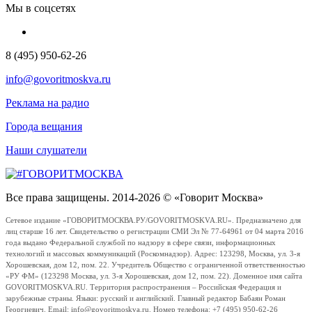
Мы в соцсетях
8 (495) 950-62-26
info@govoritmoskva.ru
Реклама на радио
Города вещания
Наши слушатели
Все права защищены. 2014-2026 © «Говорит Москва»
Сетевое издание «ГОВОРИТМОСКВА.РУ/GOVORITMOSKVA.RU». Предназначено для
лиц старше 16 лет. Свидетельство о регистрации СМИ Эл № 77-64961 от 04 марта 2016
года выдано Федеральной службой по надзору в сфере связи, информационных
технологий и массовых коммуникаций (Роскомнадзор). Адрес: 123298, Москва, ул. 3-я
Хорошевская, дом 12, пом. 22. Учредитель Общество с ограниченной ответственностью
«РУ ФМ» (123298 Москва, ул. 3-я Хорошевская, дом 12, пом. 22). Доменное имя сайта
GOVORITMOSKVA.RU. Территория распространения – Российская Федерация и
зарубежные страны. Языки: русский и английский. Главный редактор Бабаян Роман
Георгиевич. Email: info@govoritmoskva.ru. Номер телефона: +7 (495) 950-62-26