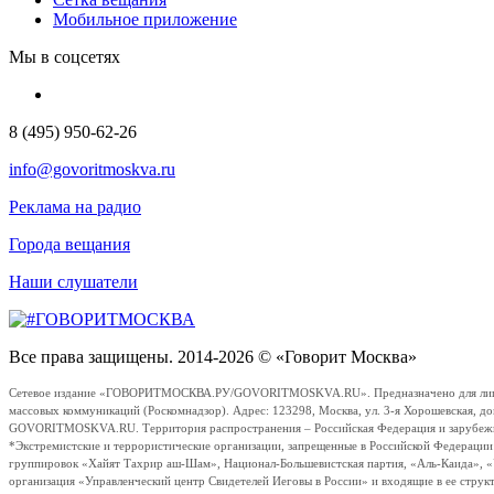
Мобильное приложение
Мы в соцсетях
8 (495) 950-62-26
info@govoritmoskva.ru
Реклама на радио
Города вещания
Наши слушатели
Все права защищены. 2014-2026 © «Говорит Москва»
Сетевое издание «ГОВОРИТМОСКВА.РУ/GOVORITMOSKVA.RU». Предназначено для лиц стар
массовых коммуникаций (Роскомнадзор). Адрес: 123298, Москва, ул. 3-я Хорошевская, д
GOVORITMOSKVA.RU. Территория распространения – Российская Федерация и зарубежные с
*Экстремистские и террористические организации, запрещенные в Российской Федераци
группировок «Хайят Тахрир аш-Шам», Национал-Большевистская партия, «Аль-Каида», 
организация «Управленческий центр Свидетелей Иеговы в России» и входящие в ее струк