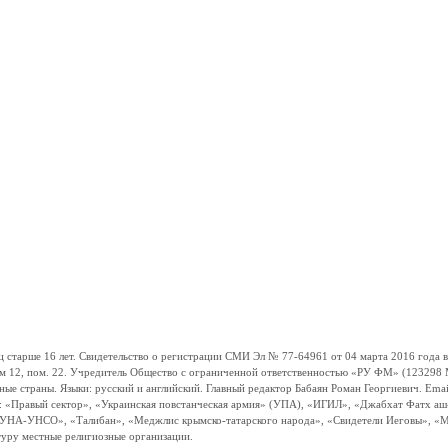
ше 16 лет. Свидетельство о регистрации СМИ Эл № 77-64961 от 04 марта 2016 года вы
ом 12, пом. 22. Учредитель Общество с ограниченной ответственностью «РУ ФМ» (123298 Мо
траны. Языки: русский и английский. Главный редактор Бабаян Роман Георгиевич. Email:
и: «Правый сектор», «Украинская повстанческая армия» (УПА), «ИГИЛ», «Джабхат Фатх а
«УНА-УНСО», «Талибан», «Меджлис крымско-татарского народа», «Свидетели Иеговы», «М
туру местные религиозные организации.