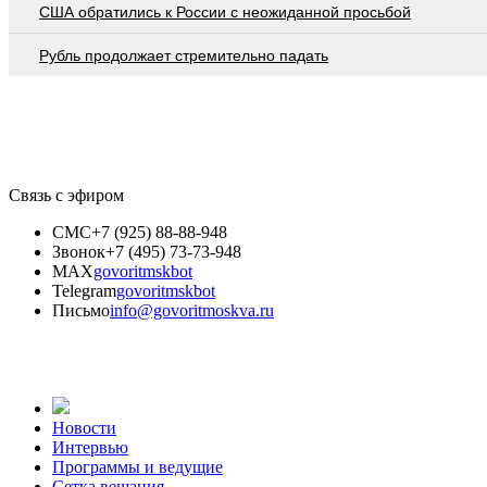
США обратились к России с неожиданной просьбой
Рубль продолжает стремительно падать
Связь с эфиром
СМС
+7 (925) 88-88-948
Звонок
+7 (495) 73-73-948
MAX
govoritmskbot
Telegram
govoritmskbot
Письмо
info@govoritmoskva.ru
Новости
Интервью
Программы и ведущие
Сетка вещания