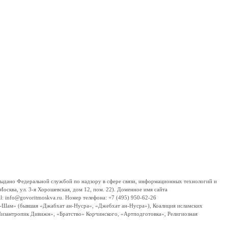
дано Федеральной службой по надзору в сфере связи, информационных технологий и
сква, ул. 3-я Хорошевская, дом 12, пом. 22). Доменное имя сайта
 info@govoritmoskva.ru. Номер телефона: +7 (495) 950-62-26
ш-Шам» (бывшая «Джабхат ан-Нусра», «Джебхат ан-Нусра»), Коалиция исламских
изантропик Дивижн», «Братство» Корчинского, «Артподготовка», Религиозная