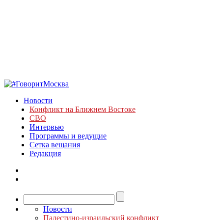
Новости
Конфликт на Ближнем Востоке
СВО
Интервью
Программы и ведущие
Сетка вещания
Редакция
Новости
Палестино-израильский конфликт