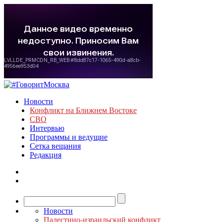
Новости
Конфликт на Ближнем Востоке
СВО
Интервью
Программы и ведущие
Сетка вещания
Редакция
Новости
Палестино-израильский конфликт