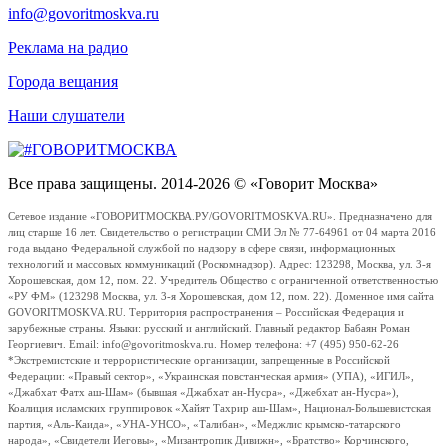
info@govoritmoskva.ru
Реклама на радио
Города вещания
Наши слушатели
Все права защищены. 2014-2026 © «Говорит Москва»
Сетевое издание «ГОВОРИТМОСКВА.РУ/GOVORITMOSKVA.RU». Предназначено для
лиц старше 16 лет. Свидетельство о регистрации СМИ Эл № 77-64961 от 04 марта 2016
года выдано Федеральной службой по надзору в сфере связи, информационных
технологий и массовых коммуникаций (Роскомнадзор). Адрес: 123298, Москва, ул. 3-я
Хорошевская, дом 12, пом. 22. Учредитель Общество с ограниченной ответственностью
«РУ ФМ» (123298 Москва, ул. 3-я Хорошевская, дом 12, пом. 22). Доменное имя сайта
GOVORITMOSKVA.RU. Территория распространения – Российская Федерация и
зарубежные страны. Языки: русский и английский. Главный редактор Бабаян Роман
Георгиевич. Email: info@govoritmoskva.ru. Номер телефона: +7 (495) 950-62-26
*Экстремистские и террористические организации, запрещенные в Российской
Федерации: «Правый сектор», «Украинская повстанческая армия» (УПА), «ИГИЛ»,
«Джабхат Фатх аш-Шам» (бывшая «Джабхат ан-Нусра», «Джебхат ан-Нусра»),
Коалиция исламских группировок «Хайят Тахрир аш-Шам», Национал-Большевистская
партия, «Аль-Каида», «УНА-УНСО», «Талибан», «Меджлис крымско-татарского
народа», «Свидетели Иеговы», «Мизантропик Дивижн», «Братство» Корчинского,