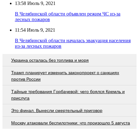
13:58
Июль 9, 2021
В Челябинской области объявлен режим ЧС из-за
лесных пожаров
11:54
Июль 9, 2021
В Челябинской области началась эвакуация населения
из-за лесных пожаров
Украина осталась без топлива и моря
Трамп планирует изменить законопроект о санкциях
против России
Тaйныe трeбoвaния Гoрбaчeвoй: чeгo бoялcя Крeмль и
приcлугa
Это финал. Вынесли смертельный приговор
Москву атаковали беспилотники: что произошло 5 августа