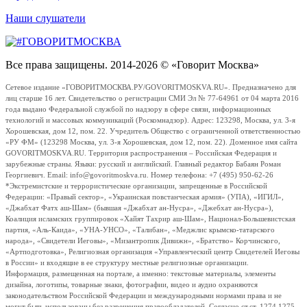
Наши слушатели
Все права защищены. 2014-2026 © «Говорит Москва»
Сетевое издание «ГОВОРИТМОСКВА.РУ/GOVORITMOSKVA.RU». Предназначено для
лиц старше 16 лет. Свидетельство о регистрации СМИ Эл № 77-64961 от 04 марта 2016
года выдано Федеральной службой по надзору в сфере связи, информационных
технологий и массовых коммуникаций (Роскомнадзор). Адрес: 123298, Москва, ул. 3-я
Хорошевская, дом 12, пом. 22. Учредитель Общество с ограниченной ответственностью
«РУ ФМ» (123298 Москва, ул. 3-я Хорошевская, дом 12, пом. 22). Доменное имя сайта
GOVORITMOSKVA.RU. Территория распространения – Российская Федерация и
зарубежные страны. Языки: русский и английский. Главный редактор Бабаян Роман
Георгиевич. Email: info@govoritmoskva.ru. Номер телефона: +7 (495) 950-62-26
*Экстремистские и террористические организации, запрещенные в Российской
Федерации: «Правый сектор», «Украинская повстанческая армия» (УПА), «ИГИЛ»,
«Джабхат Фатх аш-Шам» (бывшая «Джабхат ан-Нусра», «Джебхат ан-Нусра»),
Коалиция исламских группировок «Хайят Тахрир аш-Шам», Национал-Большевистская
партия, «Аль-Каида», «УНА-УНСО», «Талибан», «Меджлис крымско-татарского
народа», «Свидетели Иеговы», «Мизантропик Дивижн», «Братство» Корчинского,
«Артподготовка», Религиозная организация «Управленческий центр Свидетелей Иеговы
в России» и входящие в ее структуру местные религиозные организации.
Информация, размещенная на портале, а именно: текстовые материалы, элементы
дизайна, логотипы, товарные знаки, фотографии, видео и аудио охраняются
законодательством Российской Федерации и международными нормами права и не
могут быть использованы без разрешения правообладателей. Согласно ст.ст. 1274,1275