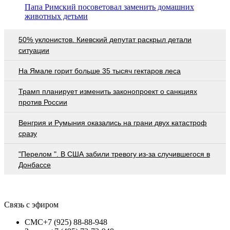
Папа Римский посоветовал заменить домашних
животных детьми
50% уклонистов. Киевский депутат раскрыл детали
ситуации
На Ямале горит больше 35 тысяч гектаров леса
Трамп планирует изменить законопроект о санкциях
против России
Венгрия и Румыния оказались на грани двух катастроф
сразу
"Перелом ". В США забили тревогу из-за случившегося в
Донбассе
Связь с эфиром
СМС
+7 (925) 88-88-948