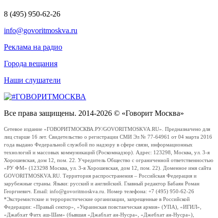
8 (495) 950-62-26
info@govoritmoskva.ru
Реклама на радио
Города вещания
Наши слушатели
Все права защищены. 2014-2026 © «Говорит Москва»
Сетевое издание «ГОВОРИТМОСКВА.РУ/GOVORITMOSKVA.RU». Предназначено для
лиц старше 16 лет. Свидетельство о регистрации СМИ Эл № 77-64961 от 04 марта 2016
года выдано Федеральной службой по надзору в сфере связи, информационных
технологий и массовых коммуникаций (Роскомнадзор). Адрес: 123298, Москва, ул. 3-я
Хорошевская, дом 12, пом. 22. Учредитель Общество с ограниченной ответственностью
«РУ ФМ» (123298 Москва, ул. 3-я Хорошевская, дом 12, пом. 22). Доменное имя сайта
GOVORITMOSKVA.RU. Территория распространения – Российская Федерация и
зарубежные страны. Языки: русский и английский. Главный редактор Бабаян Роман
Георгиевич. Email: info@govoritmoskva.ru. Номер телефона: +7 (495) 950-62-26
*Экстремистские и террористические организации, запрещенные в Российской
Федерации: «Правый сектор», «Украинская повстанческая армия» (УПА), «ИГИЛ»,
«Джабхат Фатх аш-Шам» (бывшая «Джабхат ан-Нусра», «Джебхат ан-Нусра»),