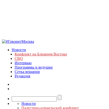
Новости
Конфликт на Ближнем Востоке
СВО
Интервью
Программы и ведущие
Сетка вещания
Редакция
Новости
Палестино-израильский конфликт