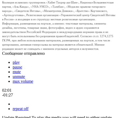
Коалиция исламских группировок «Хайят Тахрир аш-Шам», Национал-Большевистская
партия, «Аль-Каида», «УНА-УНСО», «Талибан», «Меджлис крымско-татарского
народа», «Свидетели Иеговы», «Мизантропик Дивижн», «Братство» Корчинского,
«Артподготовка», Религиозная организация «Управленческий центр Свидетелей Иеговы
в России» и входящие в ее структуру местные религиозные организации.
Информация, размещенная на портале, а именно: текстовые материалы, элементы
дизайна, логотипы, товарные знаки, фотографии, видео и аудио охраняются
законодательством Российской Федерации и международными нормами права и не
могут быть использованы без разрешения правообладателей. Согласно ст.ст. 1274,1275
ГК РФ, при любом использовании материалов, размещенных на портале, в том числе
цитировании, активная гиперссылка на материал является обязательной. Мнение
редакции может не совпадать с мнением отдельных авторов и колумнистов.
Сообщение отправлено
play
pause
mute
unmute
max volume
02:01
-01:27
repeat off
Update Required
To play the media you will need to either update