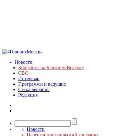
Новости
Конфликт на Ближнем Востоке
СВО
Интервью
Программы и ведущие
Сетка вещания
Редакция
Новости
Палестино-израильский конфликт