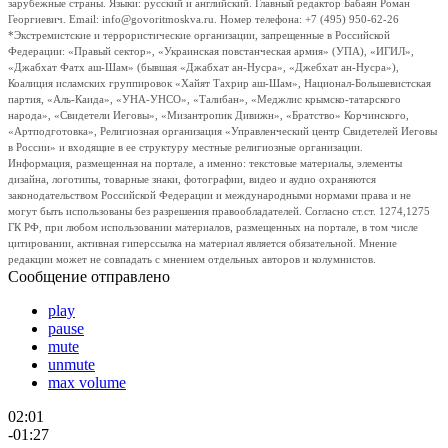
зарубежные страны. Языки: русский и английский. Главный редактор Бабаян Роман
Георгиевич. Email: info@govoritmoskva.ru. Номер телефона: +7 (495) 950-62-26
*Экстремистские и террористические организации, запрещенные в Российской
Федерации: «Правый сектор», «Украинская повстанческая армия» (УПА), «ИГИЛ»,
«Джабхат Фатх аш-Шам» (бывшая «Джабхат ан-Нусра», «Джебхат ан-Нусра»),
Коалиция исламских группировок «Хайят Тахрир аш-Шам», Национал-Большевистская
партия, «Аль-Каида», «УНА-УНСО», «Талибан», «Меджлис крымско-татарского
народа», «Свидетели Иеговы», «Мизантропик Дивижн», «Братство» Корчинского,
«Артподготовка», Религиозная организация «Управленческий центр Свидетелей Иеговы
в России» и входящие в ее структуру местные религиозные организации.
Информация, размещенная на портале, а именно: текстовые материалы, элементы
дизайна, логотипы, товарные знаки, фотографии, видео и аудио охраняются
законодательством Российской Федерации и международными нормами права и не
могут быть использованы без разрешения правообладателей. Согласно ст.ст. 1274,1275
ГК РФ, при любом использовании материалов, размещенных на портале, в том числе
цитировании, активная гиперссылка на материал является обязательной. Мнение
редакции может не совпадать с мнением отдельных авторов и колумнистов.
Сообщение отправлено
play
pause
mute
unmute
max volume
02:01
-01:27