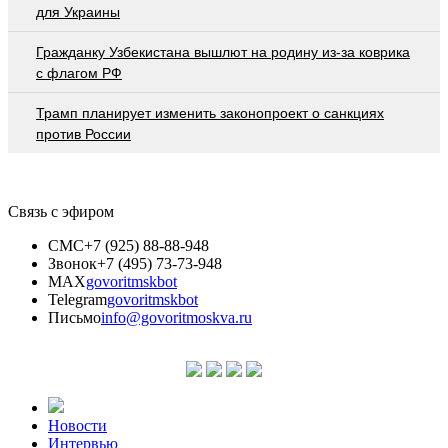
для Украины
Гражданку Узбекистана вышлют на родину из-за коврика
с флагом РФ
Трамп планирует изменить законопроект о санкциях
против России
Связь с эфиром
СМС
+7 (925) 88-88-948
Звонок
+7 (495) 73-73-948
MAX
govoritmskbot
Telegram
govoritmskbot
Письмо
info@govoritmoskva.ru
Новости
Интервью