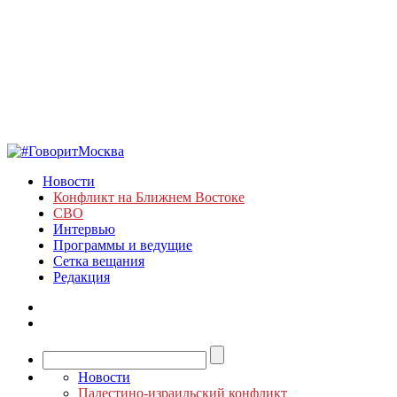
Новости
Конфликт на Ближнем Востоке
СВО
Интервью
Программы и ведущие
Сетка вещания
Редакция
Новости
Палестино-израильский конфликт