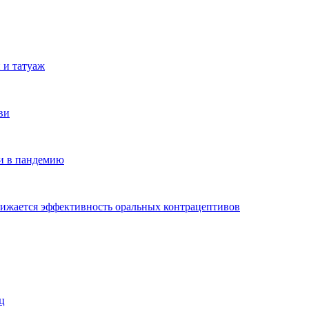
 и татуаж
ви
ми в пандемию
снижается эффективность оральных контрацептивов
ц