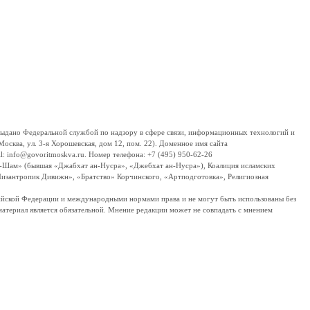
дано Федеральной службой по надзору в сфере связи, информационных технологий и
сква, ул. 3-я Хорошевская, дом 12, пом. 22). Доменное имя сайта
 info@govoritmoskva.ru. Номер телефона: +7 (495) 950-62-26
ш-Шам» (бывшая «Джабхат ан-Нусра», «Джебхат ан-Нусра»), Коалиция исламских
изантропик Дивижн», «Братство» Корчинского, «Артподготовка», Религиозная
ссийской Федерации и международными нормами права и не могут быть использованы без
материал является обязательной. Мнение редакции может не совпадать с мнением