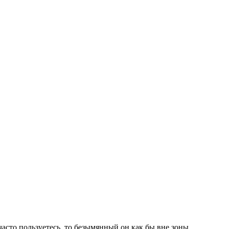
часто пользуетесь, то безымянный он как бы вне зоны