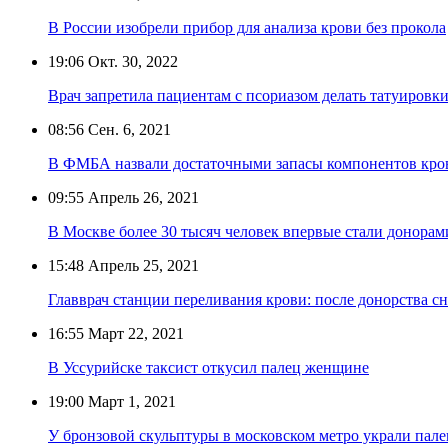
В России изобрели прибор для анализа крови без прокола
19:06
Окт. 30, 2022
Врач запретила пациентам с псориазом делать татуировки
08:56
Сен. 6, 2021
В ФМБА назвали достаточными запасы компонентов кро
09:55
Апрель 26, 2021
В Москве более 30 тысяч человек впервые стали донора
15:48
Апрель 25, 2021
Главврач станции переливания крови: после донорства 
16:55
Март 22, 2021
В Уссурийске таксист откусил палец женщине
19:00
Март 1, 2021
У бронзовой скульптуры в московском метро украли пале