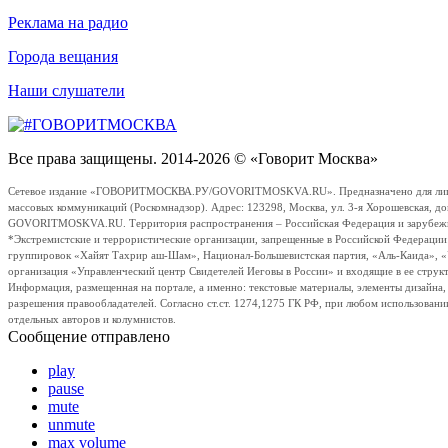
Реклама на радио
Города вещания
Наши слушатели
Все права защищены. 2014-2026 © «Говорит Москва»
Сетевое издание «ГОВОРИТМОСКВА.РУ/GOVORITMOSKVA.RU». Предназначено для лиц стар
массовых коммуникаций (Роскомнадзор). Адрес: 123298, Москва, ул. 3-я Хорошевская, д
GOVORITMOSKVA.RU. Территория распространения – Российская Федерация и зарубежные с
*Экстремистские и террористические организации, запрещенные в Российской Федераци
группировок «Хайят Тахрир аш-Шам», Национал-Большевистская партия, «Аль-Каида», 
организация «Управленческий центр Свидетелей Иеговы в России» и входящие в ее струк
Информация, размещенная на портале, а именно: текстовые материалы, элементы дизайна
разрешения правообладателей. Согласно ст.ст. 1274,1275 ГК РФ, при любом использовани
отдельных авторов и колумнистов.
Сообщение отправлено
play
pause
mute
unmute
max volume