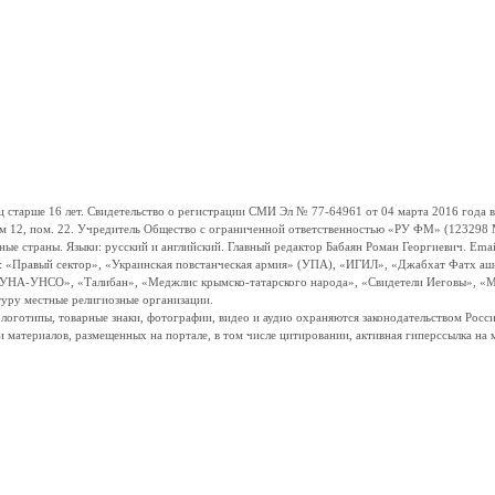
ше 16 лет. Свидетельство о регистрации СМИ Эл № 77-64961 от 04 марта 2016 года вы
ом 12, пом. 22. Учредитель Общество с ограниченной ответственностью «РУ ФМ» (123298 Мо
траны. Языки: русский и английский. Главный редактор Бабаян Роман Георгиевич. Email:
и: «Правый сектор», «Украинская повстанческая армия» (УПА), «ИГИЛ», «Джабхат Фатх а
«УНА-УНСО», «Талибан», «Меджлис крымско-татарского народа», «Свидетели Иеговы», «М
туру местные религиозные организации.
, логотипы, товарные знаки, фотографии, видео и аудио охраняются законодательством Ро
и материалов, размещенных на портале, в том числе цитировании, активная гиперссылка на 