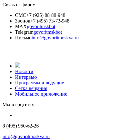
Связь с эфиром
СМС
+7 (925) 88-88-948
Звонок
+7 (495) 73-73-948
MAX
govoritmskbot
Telegram
govoritmskbot
Письмо
info@govoritmoskva.ru
Новости
Интервью
Программы и ведущие
Сетка вещания
Мобильное приложение
Мы в соцсетях
8 (495) 950-62-26
info@govoritmoskva.ru