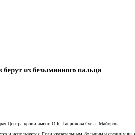
з берут из безымянного пальца
врач Центра крови имени О.К. Гаврилова Ольга Майорова.
тся и используется. Если указательным, большим и средним вы 