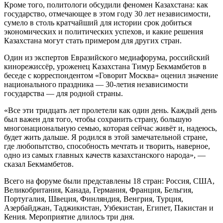
Кроме того, политологи обсудили феномен Казахстана: как
государство, отмечающее в этом году 30 лет независимости,
сумело в столь кратчайший для истории срок добиться
экономических и политических успехов, и какие решения
Казахстана могут стать примером для других стран.
Один из экспертов Евразийского медиафорума, российский
кинорежиссёр, уроженец Казахстана Тимур Бекмамбетов в
беседе с корреспондентом «Говорит Москва» оценил значение
национального праздника — 30-летия независимости
государства — для родной страны.
«Все эти тридцать лет пролетели как один день. Каждый день
был важен для того, чтобы сохранить страну, большую
многонациональную семью, которая сейчас живёт и, надеюсь,
будет жить дальше. Я родился в этой замечательной стране,
где любопытство, способность мечтать и творить, наверное,
одно из самых главных качеств казахстанского народа», —
сказал Бекмамбетов.
Всего на форуме были представлены 18 стран: Россия, США,
Великобритания, Канада, Германия, Франция, Бельгия,
Португалия, Швеция, Финляндия, Венгрия, Турция,
Азербайджан, Таджикистан, Узбекистан, Египет, Пакистан и
Кения. Мероприятие длилось три дня.