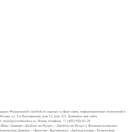
дано Федеральной службой по надзору в сфере связи, информационных технологий и
сква, ул. 3-я Хорошевская, дом 12, пом. 22). Доменное имя сайта
 info@govoritmoskva.ru. Номер телефона: +7 (495) 950-62-26
ш-Шам» (бывшая «Джабхат ан-Нусра», «Джебхат ан-Нусра»), Коалиция исламских
изантропик Дивижн», «Братство» Корчинского, «Артподготовка», Религиозная