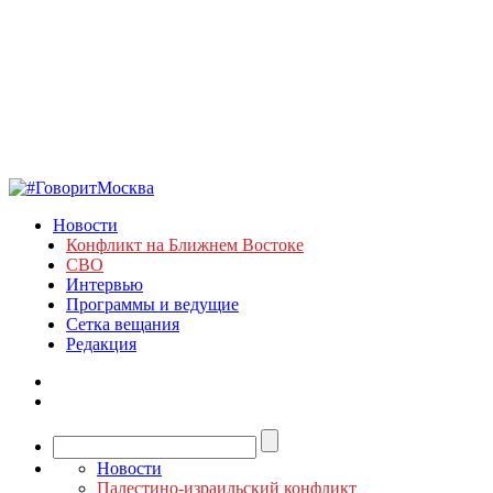
Новости
Конфликт на Ближнем Востоке
СВО
Интервью
Программы и ведущие
Сетка вещания
Редакция
Новости
Палестино-израильский конфликт