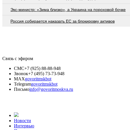
Экс-министр: «Зима близко», а Украина на пороховой бочке
Россия собирается наказать EC за блокировку активов
Связь с эфиром
СМС
+7 (925) 88-88-948
Звонок
+7 (495) 73-73-948
MAX
govoritmskbot
Telegram
govoritmskbot
Письмо
info@govoritmoskva.ru
Новости
Интервью