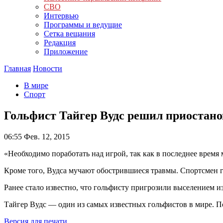
СВО
Интервью
Программы и ведущие
Сетка вещания
Редакция
Приложение
Главная
Новости
В мире
Спорт
Гольфист Тайгер Вудс решил приостано
06:55
Фев. 12, 2015
«Необходимо поработать над игрой, так как в последнее время
Кроме того, Вудса мучают обострившиеся травмы. Спортсмен го
Ранее стало известно, что гольфисту пригрозили выселением и
Тайгер Вудс — один из самых известных гольфистов в мире. П
Версия для печати