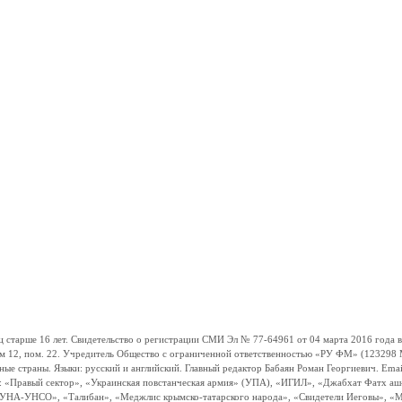
ше 16 лет. Свидетельство о регистрации СМИ Эл № 77-64961 от 04 марта 2016 года вы
ом 12, пом. 22. Учредитель Общество с ограниченной ответственностью «РУ ФМ» (123298 Мо
траны. Языки: русский и английский. Главный редактор Бабаян Роман Георгиевич. Email:
и: «Правый сектор», «Украинская повстанческая армия» (УПА), «ИГИЛ», «Джабхат Фатх а
«УНА-УНСО», «Талибан», «Меджлис крымско-татарского народа», «Свидетели Иеговы», «М