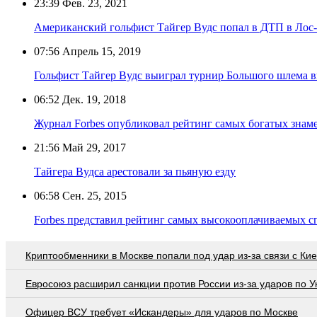
23:39
Фев. 23, 2021
Американский гольфист Тайгер Вудс попал в ДТП в Лос
07:56
Апрель 15, 2019
Гольфист Тайгер Вудс выиграл турнир Большого шлема вп
06:52
Дек. 19, 2018
Журнал Forbes опубликовал рейтинг самых богатых знам
21:56
Май 29, 2017
Тайгера Вудса арестовали за пьяную езду
06:58
Сен. 25, 2015
Forbes представил рейтинг самых высокооплачиваемых с
Криптообменники в Москве попали под удар из-за связи с Ки
Евросоюз расширил санкции против России из-за ударов по У
Офицер ВСУ требует «Искандеры» для ударов по Москве