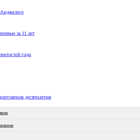
-Анджелесе
ервые за 11 лет
енитостей года
портсменов десятилетия
евом
краине