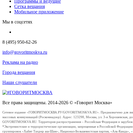
Программы и ведущие
Сетка вещания
Мобильное приложение
Мы в соцсетях
8 (495) 950-62-26
info@govoritmoskva.ru
Реклама на радио
Города вещания
Наши слушатели
Все права защищены. 2014-2026 © «Говорит Москва»
Сетевое издание «ГОВОРИТМОСКВА.РУ/GOVORITMOSKVA.RU». Предназначено для лиц стар
массовых коммуникаций (Роскомнадзор). Адрес: 123298, Москва, ул. 3-я Хорошевская, д
GOVORITMOSKVA.RU. Территория распространения – Российская Федерация и зарубежные с
*Экстремистские и террористические организации, запрещенные в Российской Федераци
группировок «Хайят Тахрир аш-Шам», Национал-Большевистская партия, «Аль-Каида», 