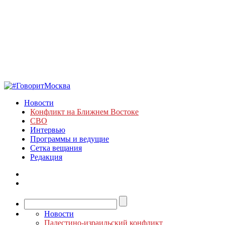
Новости
Конфликт на Ближнем Востоке
СВО
Интервью
Программы и ведущие
Сетка вещания
Редакция
Новости
Палестино-израильский конфликт