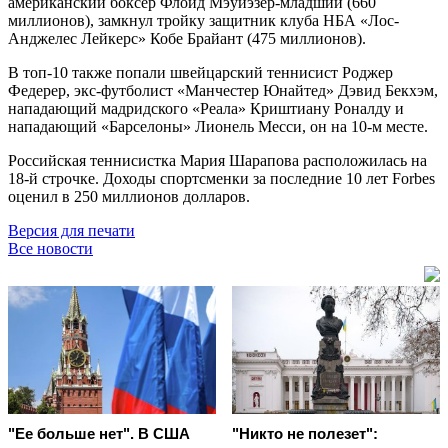
американский боксёр Флойд Мэуйэзер-младший (660
миллионов), замкнул тройку защитник клуба НБА «Лос-
Анджелес Лейкерс» Кобе Брайант (475 миллионов).
В топ-10 также попали швейцарский теннисист Роджер
Федерер, экс-футболист «Манчестер Юнайтед» Дэвид Бекхэм,
нападающий мадридского «Реала» Криштиану Роналду и
нападающий «Барселоны» Лионель Месси, он на 10-м месте.
Российская теннисистка Мария Шарапова расположилась на
18-й строчке. Доходы спортсменки за последние 10 лет Forbes
оценил в 250 миллионов долларов.
Версия для печати
Все новости
"Ее больше нет". В США
"Никто не полезет":