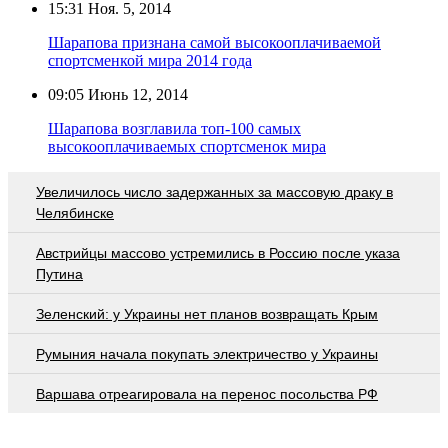
15:31
Ноя. 5, 2014
Шарапова признана самой высокооплачиваемой
спортсменкой мира 2014 года
09:05
Июнь 12, 2014
Шарапова возглавила топ-100 самых
высокооплачиваемых спортсменок мира
Увеличилось число задержанных за массовую драку в
Челябинске
Австрийцы массово устремились в Россию после указа
Путина
Зеленский: у Украины нет планов возвращать Крым
Румыния начала покупать электричество у Украины
Варшава отреагировала на перенос посольства РФ