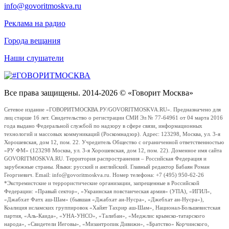
info@govoritmoskva.ru
Реклама на радио
Города вещания
Наши слушатели
Все права защищены. 2014-2026 © «Говорит Москва»
Сетевое издание «ГОВОРИТМОСКВА.РУ/GOVORITMOSKVA.RU». Предназначено для
лиц старше 16 лет. Свидетельство о регистрации СМИ Эл № 77-64961 от 04 марта 2016
года выдано Федеральной службой по надзору в сфере связи, информационных
технологий и массовых коммуникаций (Роскомнадзор). Адрес: 123298, Москва, ул. 3-я
Хорошевская, дом 12, пом. 22. Учредитель Общество с ограниченной ответственностью
«РУ ФМ» (123298 Москва, ул. 3-я Хорошевская, дом 12, пом. 22). Доменное имя сайта
GOVORITMOSKVA.RU. Территория распространения – Российская Федерация и
зарубежные страны. Языки: русский и английский. Главный редактор Бабаян Роман
Георгиевич. Email: info@govoritmoskva.ru. Номер телефона: +7 (495) 950-62-26
*Экстремистские и террористические организации, запрещенные в Российской
Федерации: «Правый сектор», «Украинская повстанческая армия» (УПА), «ИГИЛ»,
«Джабхат Фатх аш-Шам» (бывшая «Джабхат ан-Нусра», «Джебхат ан-Нусра»),
Коалиция исламских группировок «Хайят Тахрир аш-Шам», Национал-Большевистская
партия, «Аль-Каида», «УНА-УНСО», «Талибан», «Меджлис крымско-татарского
народа», «Свидетели Иеговы», «Мизантропик Дивижн», «Братство» Корчинского,