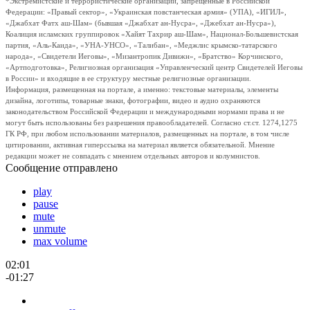
*Экстремистские и террористические организации, запрещенные в Российской
Федерации: «Правый сектор», «Украинская повстанческая армия» (УПА), «ИГИЛ»,
«Джабхат Фатх аш-Шам» (бывшая «Джабхат ан-Нусра», «Джебхат ан-Нусра»),
Коалиция исламских группировок «Хайят Тахрир аш-Шам», Национал-Большевистская
партия, «Аль-Каида», «УНА-УНСО», «Талибан», «Меджлис крымско-татарского
народа», «Свидетели Иеговы», «Мизантропик Дивижн», «Братство» Корчинского,
«Артподготовка», Религиозная организация «Управленческий центр Свидетелей Иеговы
в России» и входящие в ее структуру местные религиозные организации.
Информация, размещенная на портале, а именно: текстовые материалы, элементы
дизайна, логотипы, товарные знаки, фотографии, видео и аудио охраняются
законодательством Российской Федерации и международными нормами права и не
могут быть использованы без разрешения правообладателей. Согласно ст.ст. 1274,1275
ГК РФ, при любом использовании материалов, размещенных на портале, в том числе
цитировании, активная гиперссылка на материал является обязательной. Мнение
редакции может не совпадать с мнением отдельных авторов и колумнистов.
Сообщение отправлено
play
pause
mute
unmute
max volume
02:01
-01:27