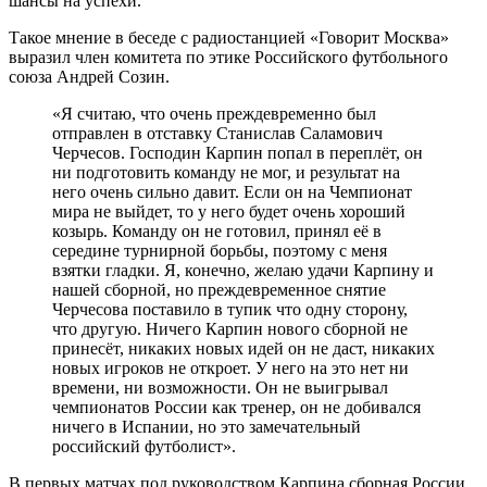
шансы на успехи.
Такое мнение в беседе с радиостанцией «Говорит Москва»
выразил член комитета по этике Российского футбольного
союза Андрей Созин.
«Я считаю, что очень преждевременно был
отправлен в отставку Станислав Саламович
Черчесов. Господин Карпин попал в переплёт, он
ни подготовить команду не мог, и результат на
него очень сильно давит. Если он на Чемпионат
мира не выйдет, то у него будет очень хороший
козырь. Команду он не готовил, принял её в
середине турнирной борьбы, поэтому с меня
взятки гладки. Я, конечно, желаю удачи Карпину и
нашей сборной, но преждевременное снятие
Черчесова поставило в тупик что одну сторону,
что другую. Ничего Карпин нового сборной не
принесёт, никаких новых идей он не даст, никаких
новых игроков не откроет. У него на это нет ни
времени, ни возможности. Он не выигрывал
чемпионатов России как тренер, он не добивался
ничего в Испании, но это замечательный
российский футболист».
В первых матчах под руководством Карпина сборная России