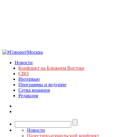
Новости
Конфликт на Ближнем Востоке
СВО
Интервью
Программы и ведущие
Сетка вещания
Редакция
Новости
Палестино-израильский конфликт