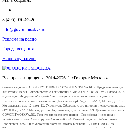
Мы в соцсетях
8 (495) 950-62-26
info@govoritmoskva.ru
Реклама на радио
Города вещания
Наши слушатели
Все права защищены. 2014-2026 © «Говорит Москва»
Сетевое издание «ГОВОРИТМОСКВА.РУ/GOVORITMOSKVA.RU». Предназначено для
лиц старше 16 лет. Свидетельство о регистрации СМИ Эл № 77-64961 от 04 марта 2016
года выдано Федеральной службой по надзору в сфере связи, информационных
технологий и массовых коммуникаций (Роскомнадзор). Адрес: 123298, Москва, ул. 3-я
Хорошевская, дом 12, пом. 22. Учредитель Общество с ограниченной ответственностью
«РУ ФМ» (123298 Москва, ул. 3-я Хорошевская, дом 12, пом. 22). Доменное имя сайта
GOVORITMOSKVA.RU. Территория распространения – Российская Федерация и
зарубежные страны. Языки: русский и английский. Главный редактор Бабаян Роман
Георгиевич. Email: info@govoritmoskva.ru. Номер телефона: +7 (495) 950-62-26