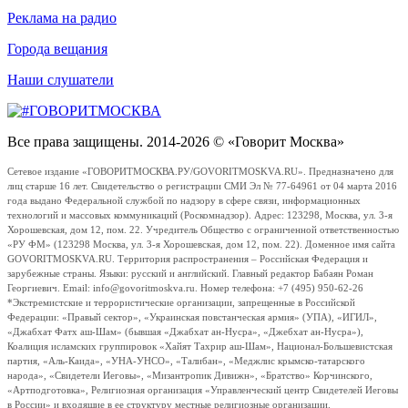
Реклама на радио
Города вещания
Наши слушатели
Все права защищены. 2014-2026 © «Говорит Москва»
Сетевое издание «ГОВОРИТМОСКВА.РУ/GOVORITMOSKVA.RU». Предназначено для
лиц старше 16 лет. Свидетельство о регистрации СМИ Эл № 77-64961 от 04 марта 2016
года выдано Федеральной службой по надзору в сфере связи, информационных
технологий и массовых коммуникаций (Роскомнадзор). Адрес: 123298, Москва, ул. 3-я
Хорошевская, дом 12, пом. 22. Учредитель Общество с ограниченной ответственностью
«РУ ФМ» (123298 Москва, ул. 3-я Хорошевская, дом 12, пом. 22). Доменное имя сайта
GOVORITMOSKVA.RU. Территория распространения – Российская Федерация и
зарубежные страны. Языки: русский и английский. Главный редактор Бабаян Роман
Георгиевич. Email: info@govoritmoskva.ru. Номер телефона: +7 (495) 950-62-26
*Экстремистские и террористические организации, запрещенные в Российской
Федерации: «Правый сектор», «Украинская повстанческая армия» (УПА), «ИГИЛ»,
«Джабхат Фатх аш-Шам» (бывшая «Джабхат ан-Нусра», «Джебхат ан-Нусра»),
Коалиция исламских группировок «Хайят Тахрир аш-Шам», Национал-Большевистская
партия, «Аль-Каида», «УНА-УНСО», «Талибан», «Меджлис крымско-татарского
народа», «Свидетели Иеговы», «Мизантропик Дивижн», «Братство» Корчинского,
«Артподготовка», Религиозная организация «Управленческий центр Свидетелей Иеговы
в России» и входящие в ее структуру местные религиозные организации.