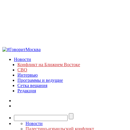
Новости
Конфликт на Ближнем Востоке
СВО
Интервью
Программы и ведущие
Сетка вещания
Редакция
Новости
Палестино-израильский конфликт