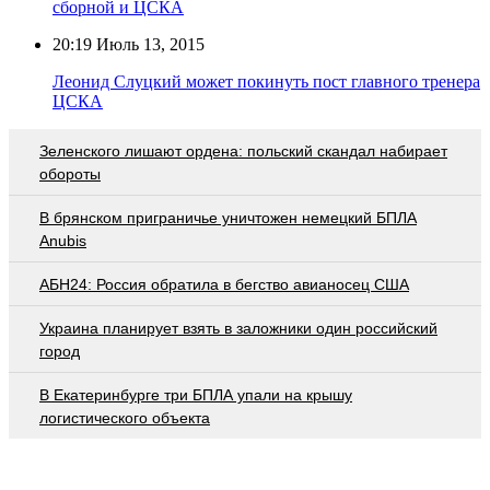
сборной и ЦСКА
20:19
Июль 13, 2015
Леонид Слуцкий может покинуть пост главного тренера
ЦСКА
Зеленского лишают ордена: польский скандал набирает
обороты
В брянском приграничье уничтожен немецкий БПЛА
Anubis
АБН24: Россия обратила в бегство авианосец США
Украина планирует взять в заложники один российский
город
В Екатеринбурге три БПЛА упали на крышу
логистического объекта