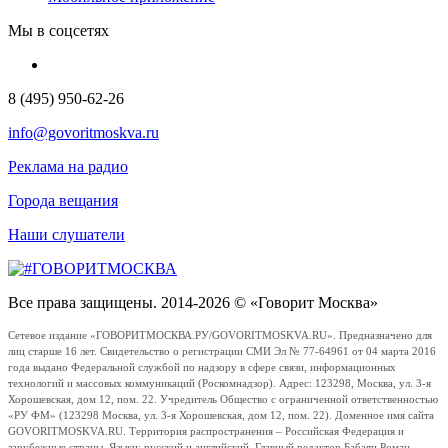
Мы в соцсетях
8 (495) 950-62-26
info@govoritmoskva.ru
Реклама на радио
Города вещания
Наши слушатели
Все права защищены. 2014-2026 © «Говорит Москва»
Сетевое издание «ГОВОРИТМОСКВА.РУ/GOVORITMOSKVA.RU». Предназначено для
лиц старше 16 лет. Свидетельство о регистрации СМИ Эл № 77-64961 от 04 марта 2016
года выдано Федеральной службой по надзору в сфере связи, информационных
технологий и массовых коммуникаций (Роскомнадзор). Адрес: 123298, Москва, ул. 3-я
Хорошевская, дом 12, пом. 22. Учредитель Общество с ограниченной ответственностью
«РУ ФМ» (123298 Москва, ул. 3-я Хорошевская, дом 12, пом. 22). Доменное имя сайта
GOVORITMOSKVA.RU. Территория распространения – Российская Федерация и
зарубежные страны. Языки: русский и английский. Главный редактор Бабаян Роман