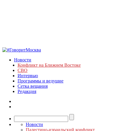
Новости
Конфликт на Ближнем Востоке
СВО
Интервью
Программы и ведущие
Сетка вещания
Редакция
Новости
Палестино-израильский конфликт