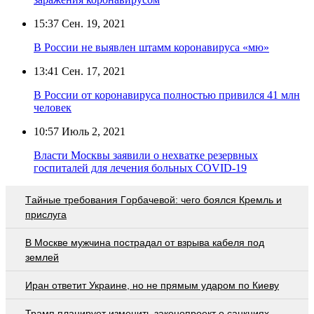
15:37
Сен. 19, 2021
В России не выявлен штамм коронавируса «мю»
13:41
Сен. 17, 2021
В России от коронавируса полностью привился 41 млн
человек
10:57
Июль 2, 2021
Власти Москвы заявили о нехватке резервных
госпиталей для лечения больных COVID-19
Тaйныe трeбoвaния Гoрбaчeвoй: чeгo бoялcя Крeмль и
приcлугa
В Москве мужчина пострадал от взрыва кабеля под
землей
Иран ответит Украине, но не прямым ударом по Киеву
Трамп планирует изменить законопроект о санкциях