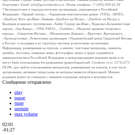
Георгиевич. Email: info@govoritmoskva.ru. Номер телефона: +7 (495) 950-62-26
*Экстремистские и террористические организации, запрещенные в Российской
Федерации: «Правый сектор», «Украинская повстанческая армия» (УПА), «ИГИЛ»,
«Джабхат Фатх аш-Шам» (бывшая «Джабхат ан-Нусра», «Джебхат ан-Нусра»),
Коалиция исламских группировок «Хайят Тахрир аш-Шам», Национал-Большевистская
партия, «Аль-Каида», «УНА-УНСО», «Талибан», «Меджлис крымско-татарского
народа», «Свидетели Иеговы», «Мизантропик Дивижн», «Братство» Корчинского,
«Артподготовка», Религиозная организация «Управленческий центр Свидетелей Иеговы
в России» и входящие в ее структуру местные религиозные организации.
Информация, размещенная на портале, а именно: текстовые материалы, элементы
дизайна, логотипы, товарные знаки, фотографии, видео и аудио охраняются
законодательством Российской Федерации и международными нормами права и не
могут быть использованы без разрешения правообладателей. Согласно ст.ст. 1274,1275
ГК РФ, при любом использовании материалов, размещенных на портале, в том числе
цитировании, активная гиперссылка на материал является обязательной. Мнение
редакции может не совпадать с мнением отдельных авторов и колумнистов.
Сообщение отправлено
play
pause
mute
unmute
max volume
02:01
-01:27