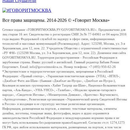
Наши слушатели
Все права защищены. 2014-2026 © «Говорит Москва»
Сетевое издание «ГОВОРИТМОСКВА.РУ/GOVORITMOSKVA.RU». Предназначено для
лиц старше 16 лет. Свидетельство о регистрации СМИ Эл № 77-64961 от 04 марта 2016
года выдано Федеральной службой по надзору в сфере связи, информационных
технологий и массовых коммуникаций (Роскомнадзор). Адрес: 123298, Москва, ул. 3-я
Хорошевская, дом 12, пом. 22. Учредитель Общество с ограниченной ответственностью
«РУ ФМ» (123298 Москва, ул. 3-я Хорошевская, дом 12, пом. 22). Доменное имя сайта
GOVORITMOSKVA.RU. Территория распространения – Российская Федерация и
зарубежные страны. Языки: русский и английский. Главный редактор Бабаян Роман
Георгиевич. Email: info@govoritmoskva.ru. Номер телефона: +7 (495) 950-62-26
*Экстремистские и террористические организации, запрещенные в Российской
Федерации: «Правый сектор», «Украинская повстанческая армия» (УПА), «ИГИЛ»,
«Джабхат Фатх аш-Шам» (бывшая «Джабхат ан-Нусра», «Джебхат ан-Нусра»),
Коалиция исламских группировок «Хайят Тахрир аш-Шам», Национал-Большевистская
партия, «Аль-Каида», «УНА-УНСО», «Талибан», «Меджлис крымско-татарского
народа», «Свидетели Иеговы», «Мизантропик Дивижн», «Братство» Корчинского,
«Артподготовка», Религиозная организация «Управленческий центр Свидетелей Иеговы
в России» и входящие в ее структуру местные религиозные организации.
Информация, размещенная на портале, а именно: текстовые материалы, элементы
дизайна, логотипы, товарные знаки, фотографии, видео и аудио охраняются
законодательством Российской Федерации и международными нормами права и не
могут быть использованы без разрешения правообладателей. Согласно ст.ст. 1274,1275
ГК РФ, при любом использовании материалов, размещенных на портале, в том числе