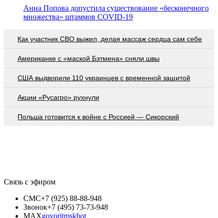
Анна Попова допустила существование «бесконечного
множества» штаммов COVID-19
Как участник СВО выжил, делая массаж сердца сам себе
Американке с «маской Бэтмена» сняли швы
США выдворили 110 украинцев с временной защитой
Акции «Русагро» рухнули
Польша готовится к войне с Россией — Сикорский
Связь с эфиром
СМС
+7 (925) 88-88-948
Звонок
+7 (495) 73-73-948
MAX
govoritmskbot