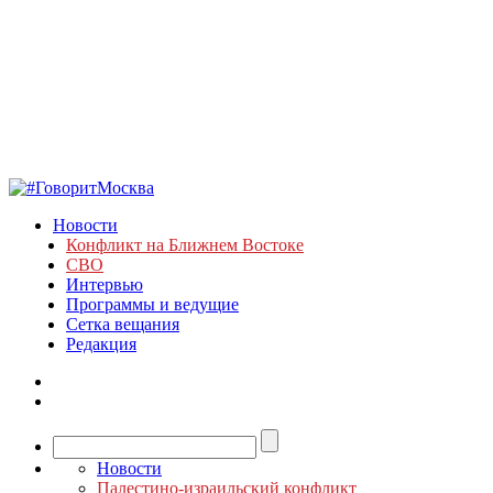
Новости
Конфликт на Ближнем Востоке
СВО
Интервью
Программы и ведущие
Сетка вещания
Редакция
Новости
Палестино-израильский конфликт