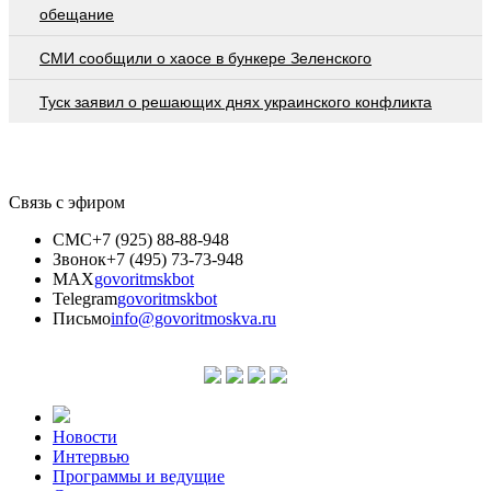
обещание
СМИ сообщили о хаосе в бункере Зеленского
Туск заявил о решающих днях украинского конфликта
Связь с эфиром
СМС
+7 (925) 88-88-948
Звонок
+7 (495) 73-73-948
MAX
govoritmskbot
Telegram
govoritmskbot
Письмо
info@govoritmoskva.ru
Новости
Интервью
Программы и ведущие