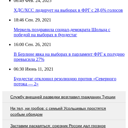
06:49
Фев. 24, 2025
ХДС/ХСС лидирует на выборах в ФРГ с 28,6% голосов
18:46
Сен. 29, 2021
Меркель поздравила социал-демократа Шольца с
победой на выборах в бундестаг
16:00
Сен. 26, 2021
В Берлине явка на выборах в парламент ФРГ к полудню
превысила 27%
06:30
Июнь 11, 2021
Бундестаг отклонил резолюцию против «Северного
потока — 2»
Службу внешней разведки возглавил гражданин Турции
Ни тел, ни гробов: с семьей Усольцевых простятся
особым обрядом
Заставим раскаяться: союзник России дал грозное