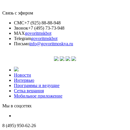
Связь с эфиром
СМС
+7 (925) 88-88-948
Звонок
+7 (495) 73-73-948
MAX
govoritmskbot
Telegram
govoritmskbot
Письмо
info@govoritmoskva.ru
Новости
Интервью
Программы и ведущие
Сетка вещания
Мобильное приложение
Мы в соцсетях
8 (495) 950-62-26