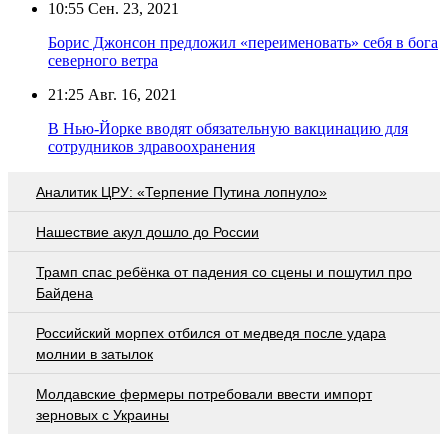
10:55
Сен. 23, 2021
Борис Джонсон предложил «переименовать» себя в бога
северного ветра
21:25
Авг. 16, 2021
В Нью-Йорке вводят обязательную вакцинацию для
сотрудников здравоохранения
Аналитик ЦРУ: «Терпение Путина лопнуло»
Нашествие акул дошло до России
Трамп спас ребёнка от падения со сцены и пошутил про
Байдена
Российский морпех отбился от медведя после удара
молнии в затылок
Молдавские фермеры потребовали ввести импорт
зерновых с Украины