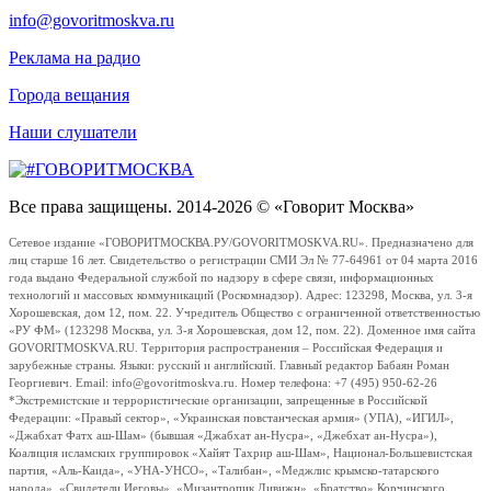
info@govoritmoskva.ru
Реклама на радио
Города вещания
Наши слушатели
Все права защищены. 2014-2026 © «Говорит Москва»
Сетевое издание «ГОВОРИТМОСКВА.РУ/GOVORITMOSKVA.RU». Предназначено для
лиц старше 16 лет. Свидетельство о регистрации СМИ Эл № 77-64961 от 04 марта 2016
года выдано Федеральной службой по надзору в сфере связи, информационных
технологий и массовых коммуникаций (Роскомнадзор). Адрес: 123298, Москва, ул. 3-я
Хорошевская, дом 12, пом. 22. Учредитель Общество с ограниченной ответственностью
«РУ ФМ» (123298 Москва, ул. 3-я Хорошевская, дом 12, пом. 22). Доменное имя сайта
GOVORITMOSKVA.RU. Территория распространения – Российская Федерация и
зарубежные страны. Языки: русский и английский. Главный редактор Бабаян Роман
Георгиевич. Email: info@govoritmoskva.ru. Номер телефона: +7 (495) 950-62-26
*Экстремистские и террористические организации, запрещенные в Российской
Федерации: «Правый сектор», «Украинская повстанческая армия» (УПА), «ИГИЛ»,
«Джабхат Фатх аш-Шам» (бывшая «Джабхат ан-Нусра», «Джебхат ан-Нусра»),
Коалиция исламских группировок «Хайят Тахрир аш-Шам», Национал-Большевистская
партия, «Аль-Каида», «УНА-УНСО», «Талибан», «Меджлис крымско-татарского
народа», «Свидетели Иеговы», «Мизантропик Дивижн», «Братство» Корчинского,