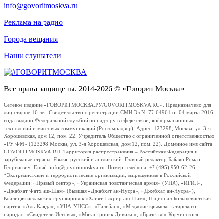
info@govoritmoskva.ru
Реклама на радио
Города вещания
Наши слушатели
Все права защищены. 2014-2026 © «Говорит Москва»
Сетевое издание «ГОВОРИТМОСКВА.РУ/GOVORITMOSKVA.RU». Предназначено для
лиц старше 16 лет. Свидетельство о регистрации СМИ Эл № 77-64961 от 04 марта 2016
года выдано Федеральной службой по надзору в сфере связи, информационных
технологий и массовых коммуникаций (Роскомнадзор). Адрес: 123298, Москва, ул. 3-я
Хорошевская, дом 12, пом. 22. Учредитель Общество с ограниченной ответственностью
«РУ ФМ» (123298 Москва, ул. 3-я Хорошевская, дом 12, пом. 22). Доменное имя сайта
GOVORITMOSKVA.RU. Территория распространения – Российская Федерация и
зарубежные страны. Языки: русский и английский. Главный редактор Бабаян Роман
Георгиевич. Email: info@govoritmoskva.ru. Номер телефона: +7 (495) 950-62-26
*Экстремистские и террористические организации, запрещенные в Российской
Федерации: «Правый сектор», «Украинская повстанческая армия» (УПА), «ИГИЛ»,
«Джабхат Фатх аш-Шам» (бывшая «Джабхат ан-Нусра», «Джебхат ан-Нусра»),
Коалиция исламских группировок «Хайят Тахрир аш-Шам», Национал-Большевистская
партия, «Аль-Каида», «УНА-УНСО», «Талибан», «Меджлис крымско-татарского
народа», «Свидетели Иеговы», «Мизантропик Дивижн», «Братство» Корчинского,