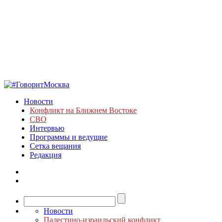
Новости
Конфликт на Ближнем Востоке
СВО
Интервью
Программы и ведущие
Сетка вещания
Редакция
Новости
Палестино-израильский конфликт