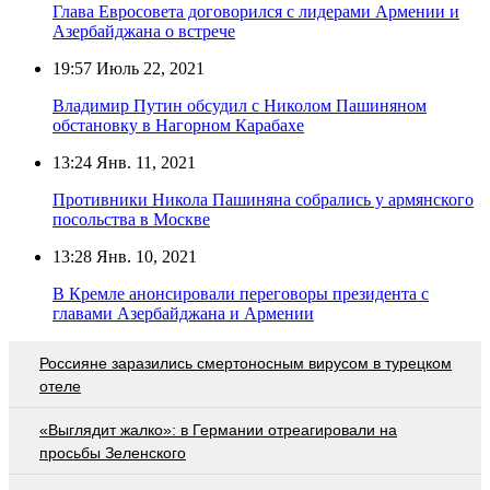
Глава Евросовета договорился с лидерами Армении и
Азербайджана о встрече
19:57
Июль 22, 2021
Владимир Путин обсудил с Николом Пашиняном
обстановку в Нагорном Карабахе
13:24
Янв. 11, 2021
Противники Никола Пашиняна собрались у армянского
посольства в Москве
13:28
Янв. 10, 2021
В Кремле анонсировали переговоры президента с
главами Азербайджана и Армении
Россияне заразились смертоносным вирусом в турецком
отеле
«Выглядит жалко»: в Германии отреагировали на
просьбы Зеленского