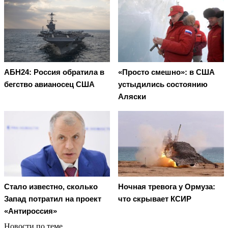
АБН24: Россия обратила в
«Просто смешно»: в США
бегство авианосец США
устыдились состоянию
Аляски
Стало известно, сколько
Ночная тревога у Ормуза:
Запад потратил на проект
что скрывает КСИР
«Антироссия»
Новости по теме