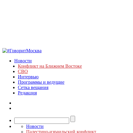
Новости
Конфликт на Ближнем Востоке
СВО
Интервью
Программы и ведущие
Сетка вещания
Редакция
Новости
Палестино-израильский конфликт