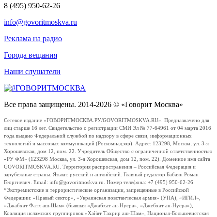
8 (495) 950-62-26
info@govoritmoskva.ru
Реклама на радио
Города вещания
Наши слушатели
Все права защищены. 2014-2026 © «Говорит Москва»
Сетевое издание «ГОВОРИТМОСКВА.РУ/GOVORITMOSKVA.RU». Предназначено для
лиц старше 16 лет. Свидетельство о регистрации СМИ Эл № 77-64961 от 04 марта 2016
года выдано Федеральной службой по надзору в сфере связи, информационных
технологий и массовых коммуникаций (Роскомнадзор). Адрес: 123298, Москва, ул. 3-я
Хорошевская, дом 12, пом. 22. Учредитель Общество с ограниченной ответственностью
«РУ ФМ» (123298 Москва, ул. 3-я Хорошевская, дом 12, пом. 22). Доменное имя сайта
GOVORITMOSKVA.RU. Территория распространения – Российская Федерация и
зарубежные страны. Языки: русский и английский. Главный редактор Бабаян Роман
Георгиевич. Email: info@govoritmoskva.ru. Номер телефона: +7 (495) 950-62-26
*Экстремистские и террористические организации, запрещенные в Российской
Федерации: «Правый сектор», «Украинская повстанческая армия» (УПА), «ИГИЛ»,
«Джабхат Фатх аш-Шам» (бывшая «Джабхат ан-Нусра», «Джебхат ан-Нусра»),
Коалиция исламских группировок «Хайят Тахрир аш-Шам», Национал-Большевистская