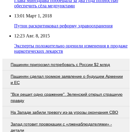
Глава Минздрава пообещала за два года полностью
обеспечить сёла медпунктами
13:01
Март 1, 2018
Путин раскритиковал реформу здравоохранения
12:23
Авг. 8, 2015
Эксперты положительно оценили изменения в продаже
наркотических лекарств
Пашинян пригрозил потребовать c России $2 млрд
Пашинян сделал громкое заявление о будущем Армении
и ЕС
"Все решит одно сражение". Зеленский открыл страшную
правду
На Западе забили тревогу из-за угрозы окончания СВО
Запад готовит провокации с «лженаблюдателями» -
детали