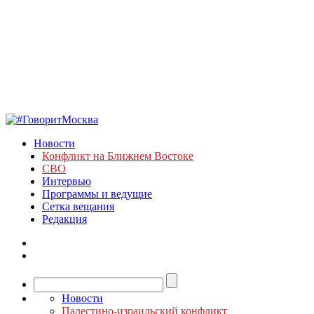
Новости
Конфликт на Ближнем Востоке
СВО
Интервью
Программы и ведущие
Сетка вещания
Редакция
Новости
Палестино-израильский конфликт