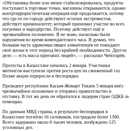
«Обстановка более или менее стабилизировалась, продукты
поступают в торговые точки, магазины открываются, однако
контртеррористическая операция ещё продолжается, потому
что где-то по городу действуют остатки экстремистов,
действует криминалитет, который принимал участие во всех
погромах и мародёрстве. Поэтому действует ещё и
чрезвычайное положение. Я не знаю, насколько были
нарушения во время комендантского часа. Я думаю, что
большая часть здравомыслящих алмаатинцев не покидают
своё жилье в этот период без крайней необходимости. Другое
дело — есть масса приезжих людей», — рассказал Чеботарёв.
Протесты в Казахстане начались 2 января. Участники
митингов выступили против роста цен на сжиженный газ.
Позже акции переросли в беспорядки.
Президент республики Касым-Жомарт Токаев 5 января ввёл
чрезвычайное положение и отправил правительство в
отставку. В тот же день он обратился к лидерам стран ОДКБ за
помощью.
По данным МВД страны, в результате беспорядков в
Казахстане погибли 16 силовиков, пострадали более 1300.
Всего задержано около 6 тысяч человек, возбуждено 125
уголовных дел.