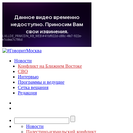
Новости
Конфликт на Ближнем Востоке
СВО
Интервью
Программы и ведущие
Сетка вещания
Редакция
Новости
Палестино-израильский конфликт