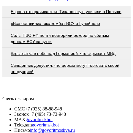
Европа отворачивается: Тихановскую унизили в Польше
«Все оставили»: экс-комбат ВСУ о Гуляйполе
Cилы ПВО РФ почти повторили рекорд по сбитым
дронам ВСУ за сутки
Взрывчатка в небе над Германией: что скрывает МВД
Священник допустил, что церкви могут торговать своей
продукцией
Связь с эфиром
СМС
+7 (925) 88-88-948
Звонок
+7 (495) 73-73-948
MAX
govoritmskbot
Telegram
govoritmskbot
Письмо
info@govoritmoskva.ru