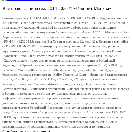
Все права защищены. 2014-2026 © «Говорит Москва»
Сетевое издание «ГОВОРИТМОСКВА.РУ/GOVORITMOSKVA.RU». Предназначено для
лиц старше 16 лет. Свидетельство о регистрации СМИ Эл № 77-64961 от 04 марта 2016
года выдано Федеральной службой по надзору в сфере связи, информационных
технологий и массовых коммуникаций (Роскомнадзор). Адрес: 123298, Москва, ул. 3-я
Хорошевская, дом 12, пом. 22. Учредитель Общество с ограниченной ответственностью
«РУ ФМ» (123298 Москва, ул. 3-я Хорошевская, дом 12, пом. 22). Доменное имя сайта
GOVORITMOSKVA.RU. Территория распространения – Российская Федерация и
зарубежные страны. Языки: русский и английский. Главный редактор Бабаян Роман
Георгиевич. Email: info@govoritmoskva.ru. Номер телефона: +7 (495) 950-62-26
*Экстремистские и террористические организации, запрещенные в Российской
Федерации: «Правый сектор», «Украинская повстанческая армия» (УПА), «ИГИЛ»,
«Джабхат Фатх аш-Шам» (бывшая «Джабхат ан-Нусра», «Джебхат ан-Нусра»),
Коалиция исламских группировок «Хайят Тахрир аш-Шам», Национал-Большевистская
партия, «Аль-Каида», «УНА-УНСО», «Талибан», «Меджлис крымско-татарского
народа», «Свидетели Иеговы», «Мизантропик Дивижн», «Братство» Корчинского,
«Артподготовка», Религиозная организация «Управленческий центр Свидетелей Иеговы
в России» и входящие в ее структуру местные религиозные организации.
Информация, размещенная на портале, а именно: текстовые материалы, элементы
дизайна, логотипы, товарные знаки, фотографии, видео и аудио охраняются
законодательством Российской Федерации и международными нормами права и не
могут быть использованы без разрешения правообладателей. Согласно ст.ст. 1274,1275
ГК РФ, при любом использовании материалов, размещенных на портале, в том числе
цитировании, активная гиперссылка на материал является обязательной. Мнение
редакции может не совпадать с мнением отдельных авторов и колумнистов.
Сообщение отправлено