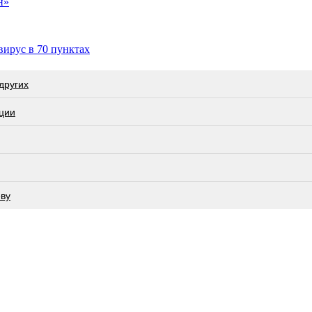
н»
вирус в 70 пунктах
других
ции
еву