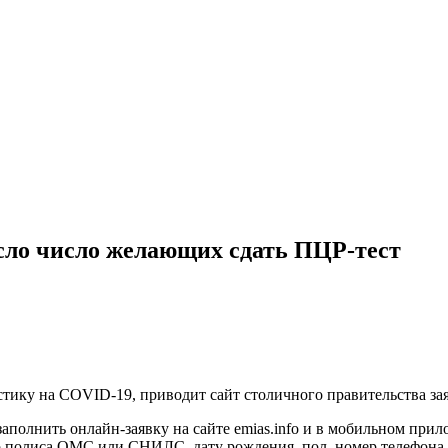
осло число желающих сдать ПЦР-тест
тику на COVID-19, приводит сайт столичного правительства за
 заполнить онлайн-заявку на сайте emias.info и в мобильном 
р полиса ОМС или СНИЛС, дату рождения, пол, номер телефона 