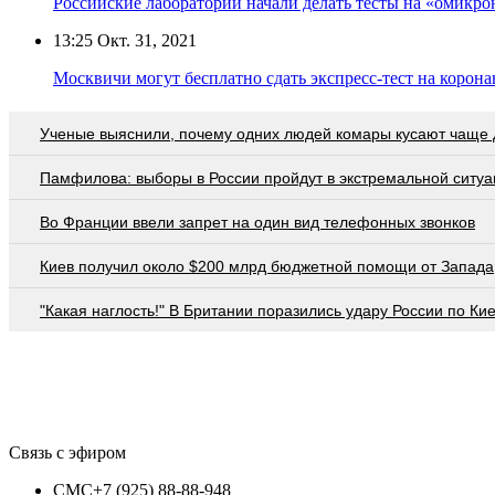
Российские лаборатории начали делать тесты на «омикро
13:25
Окт. 31, 2021
Москвичи могут бесплатно сдать экспресс-тест на корона
Ученые выяснили, почему одних людей комары кусают чаще 
Памфилова: выборы в России пройдут в экстремальной ситуа
Во Франции ввели запрет на один вид телефонных звонков
Киев получил около $200 млрд бюджетной помощи от Запада
"Какая наглость!" В Британии поразились удару России по Ки
Связь с эфиром
СМС
+7 (925) 88-88-948