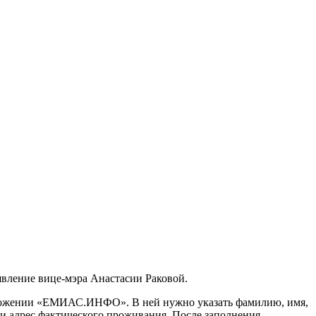
явление вице-мэра Анастасии Раковой.
приложении «ЕМИАС.ИНФО». В ней нужно указать фамилию, имя,
и адрес фактического проживания. После заполнения