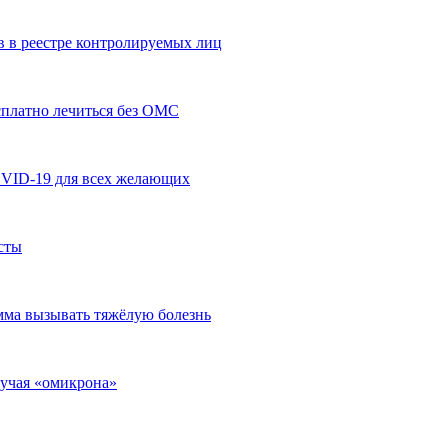
 в реестре контролируемых лиц
сплатно лечиться без ОМС
OVID-19 для всех желающих
сты
мма вызывать тяжёлую болезнь
лучая «омикрона»