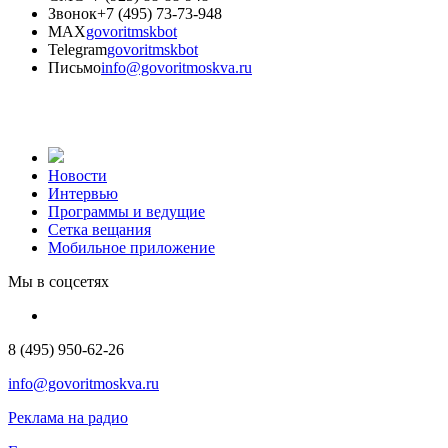
Звонок
+7 (495) 73-73-948
MAX
govoritmskbot
Telegram
govoritmskbot
Письмо
info@govoritmoskva.ru
Новости
Интервью
Программы и ведущие
Сетка вещания
Мобильное приложение
Мы в соцсетях
8 (495) 950-62-26
info@govoritmoskva.ru
Реклама на радио