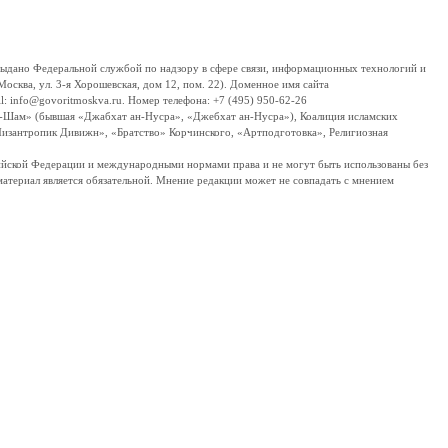
дано Федеральной службой по надзору в сфере связи, информационных технологий и
сква, ул. 3-я Хорошевская, дом 12, пом. 22). Доменное имя сайта
 info@govoritmoskva.ru. Номер телефона: +7 (495) 950-62-26
ш-Шам» (бывшая «Джабхат ан-Нусра», «Джебхат ан-Нусра»), Коалиция исламских
изантропик Дивижн», «Братство» Корчинского, «Артподготовка», Религиозная
ссийской Федерации и международными нормами права и не могут быть использованы без
материал является обязательной. Мнение редакции может не совпадать с мнением