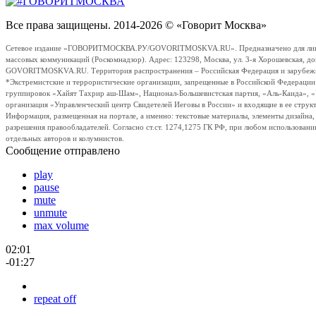
Все права защищены. 2014-2026 © «Говорит Москва»
Сетевое издание «ГОВОРИТМОСКВА.РУ/GOVORITMOSKVA.RU». Предназначено для лиц стар
массовых коммуникаций (Роскомнадзор). Адрес: 123298, Москва, ул. 3-я Хорошевская, д
GOVORITMOSKVA.RU. Территория распространения – Российская Федерация и зарубежные с
*Экстремистские и террористические организации, запрещенные в Российской Федераци
группировок «Хайят Тахрир аш-Шам», Национал-Большевистская партия, «Аль-Каида», 
организация «Управленческий центр Свидетелей Иеговы в России» и входящие в ее струк
Информация, размещенная на портале, а именно: текстовые материалы, элементы дизайна
разрешения правообладателей. Согласно ст.ст. 1274,1275 ГК РФ, при любом использовани
отдельных авторов и колумнистов.
Сообщение отправлено
play
pause
mute
unmute
max volume
02:01
-01:27
repeat off