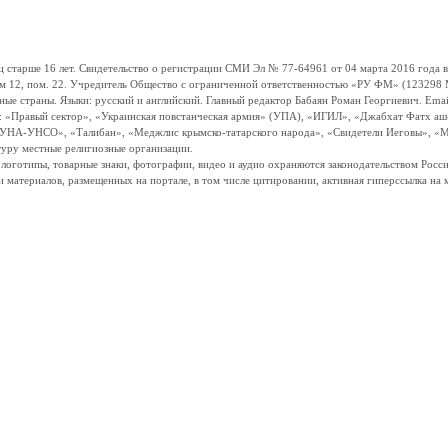
ше 16 лет. Свидетельство о регистрации СМИ Эл № 77-64961 от 04 марта 2016 года вы
ом 12, пом. 22. Учредитель Общество с ограниченной ответственностью «РУ ФМ» (123298 Мо
траны. Языки: русский и английский. Главный редактор Бабаян Роман Георгиевич. Email:
и: «Правый сектор», «Украинская повстанческая армия» (УПА), «ИГИЛ», «Джабхат Фатх а
«УНА-УНСО», «Талибан», «Меджлис крымско-татарского народа», «Свидетели Иеговы», «М
туру местные религиозные организации.
, логотипы, товарные знаки, фотографии, видео и аудио охраняются законодательством Ро
и материалов, размещенных на портале, в том числе цитировании, активная гиперссылка на 