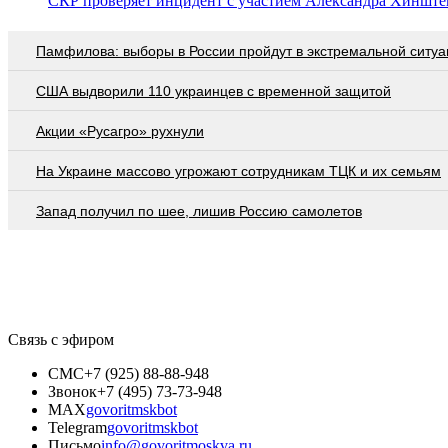
СКР проверяет инцидент с участием Александра Хинштей
Памфилова: выборы в России пройдут в экстремальной ситуа
США выдворили 110 украинцев с временной защитой
Акции «Русагро» рухнули
На Украине массово угрожают сотрудникам ТЦК и их семьям
Запад получил по шее, лишив Россию самолетов
Связь с эфиром
СМС
+7 (925) 88-88-948
Звонок
+7 (495) 73-73-948
MAX
govoritmskbot
Telegram
govoritmskbot
Письмо
info@govoritmoskva.ru