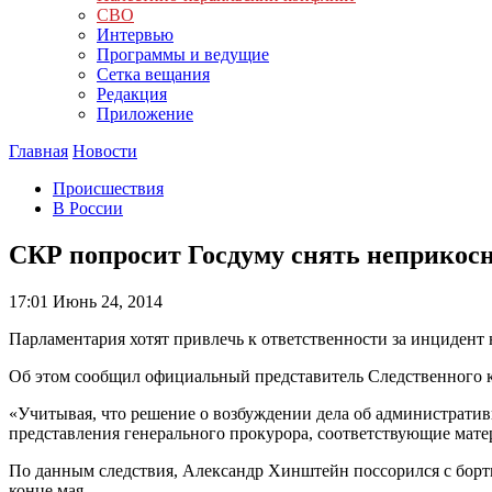
СВО
Интервью
Программы и ведущие
Сетка вещания
Редакция
Приложение
Главная
Новости
Происшествия
В России
СКР попросит Госдуму снять неприкос
17:01
Июнь 24, 2014
Парламентария хотят привлечь к ответственности за инцидент 
Об этом сообщил официальный представитель Следственного 
«Учитывая, что решение о возбуждении дела об администрати
представления генерального прокурора, соответствующие мат
По данным следствия, Александр Хинштейн поссорился с борт
конце мая.