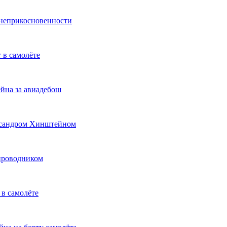
 неприкосновенности
 в самолёте
йна за авиадебош
ександром Хинштейном
тпроводником
 в самолёте