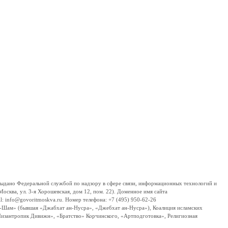
дано Федеральной службой по надзору в сфере связи, информационных технологий и
сква, ул. 3-я Хорошевская, дом 12, пом. 22). Доменное имя сайта
 info@govoritmoskva.ru. Номер телефона: +7 (495) 950-62-26
ш-Шам» (бывшая «Джабхат ан-Нусра», «Джебхат ан-Нусра»), Коалиция исламских
изантропик Дивижн», «Братство» Корчинского, «Артподготовка», Религиозная