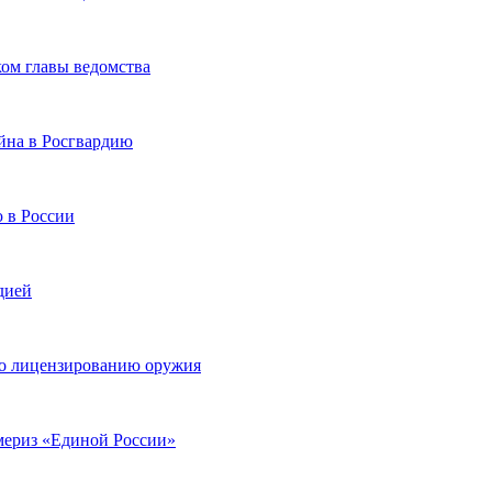
ом главы ведомства
йна в Росгвардию
ю в России
дией
по лицензированию оружия
мериз «Единой России»