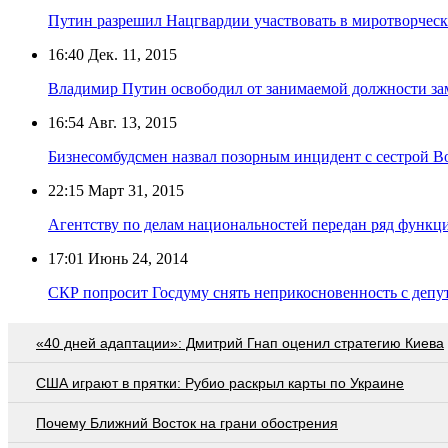
Путин разрешил Нацгвардии участвовать в миротворческ
16:40
Дек. 11, 2015
Владимир Путин освободил от занимаемой должности з
16:54
Авг. 13, 2015
Бизнесомбудсмен назвал позорным инцидент с сестрой 
22:15
Март 31, 2015
Агентству по делам национальностей передан ряд функ
17:01
Июнь 24, 2014
СКР попросит Госдуму снять неприкосновенность с деп
«40 дней адаптации»: Дмитрий Гнап оценил стратегию Киева
США играют в прятки: Рубио раскрыл карты по Украине
Почему Ближний Восток на грани обострения