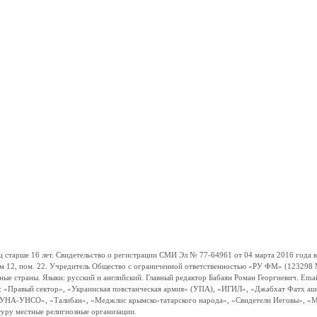
ше 16 лет. Свидетельство о регистрации СМИ Эл № 77-64961 от 04 марта 2016 года вы
ом 12, пом. 22. Учредитель Общество с ограниченной ответственностью «РУ ФМ» (123298 Мо
траны. Языки: русский и английский. Главный редактор Бабаян Роман Георгиевич. Email:
и: «Правый сектор», «Украинская повстанческая армия» (УПА), «ИГИЛ», «Джабхат Фатх а
«УНА-УНСО», «Талибан», «Меджлис крымско-татарского народа», «Свидетели Иеговы», «М
туру местные религиозные организации.