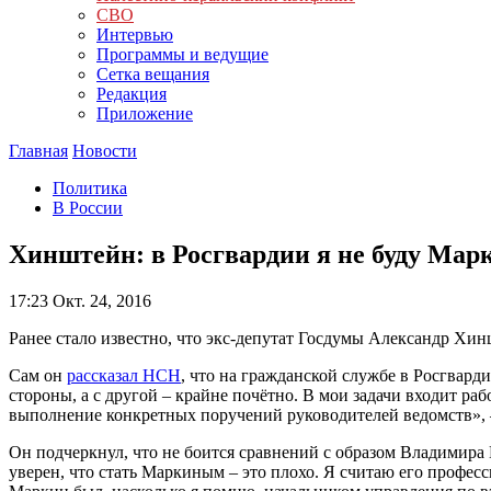
СВО
Интервью
Программы и ведущие
Сетка вещания
Редакция
Приложение
Главная
Новости
Политика
В России
Хинштейн: в Росгвардии я не буду Мар
17:23
Окт. 24, 2016
Ранее стало известно, что экс-депутат Госдумы Александр Хи
Сам он
рассказал НСН
, что на гражданской службе в Росгвард
стороны, а с другой – крайне почётно. В мои задачи входит р
выполнение конкретных поручений руководителей ведомств»,
Он подчеркнул, что не боится сравнений с образом Владимира
уверен, что стать Маркиным – это плохо. Я считаю его профе