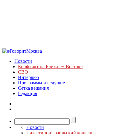
Новости
Конфликт на Ближнем Востоке
СВО
Интервью
Программы и ведущие
Сетка вещания
Редакция
Новости
Палестино-израильский конфликт