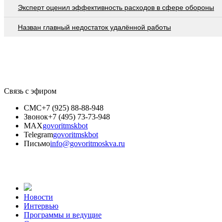
Эксперт оценил эффективность расходов в сфере обороны
Назван главный недостаток удалённой работы
Связь с эфиром
СМС
+7 (925) 88-88-948
Звонок
+7 (495) 73-73-948
MAX
govoritmskbot
Telegram
govoritmskbot
Письмо
info@govoritmoskva.ru
Новости
Интервью
Программы и ведущие