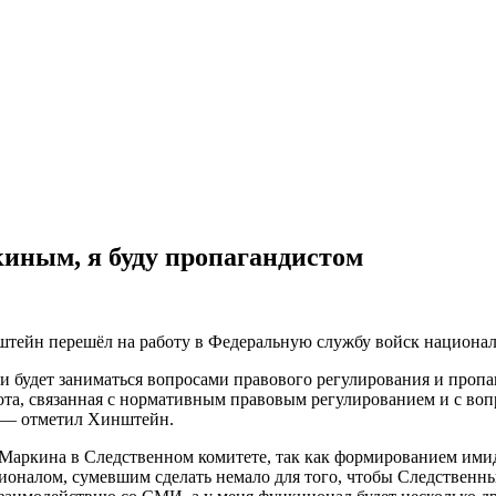
киным, я буду пропагандистом
нштейн перешёл на работу в Федеральную службу войск национа
ии будет заниматься вопросами правового регулирования и проп
абота, связанная с нормативным правовым регулированием и с во
 — отметил Хинштейн.
 Маркина в Следственном комитете, так как формированием имид
ссионалом, сумевшим сделать немало для того, чтобы Следствен