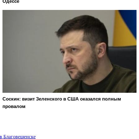
Одессе
Соскин: визит Зеленского в США оказался полным
провалом
в Благовещенске