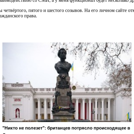
взаимодействию со СМИ, а у меня функционал будет несколько 
четвёртого, пятого и шестого созывов. На его личном сайте от
ражданского права.
"Никто не полезет": британцев потрясло происходящее в