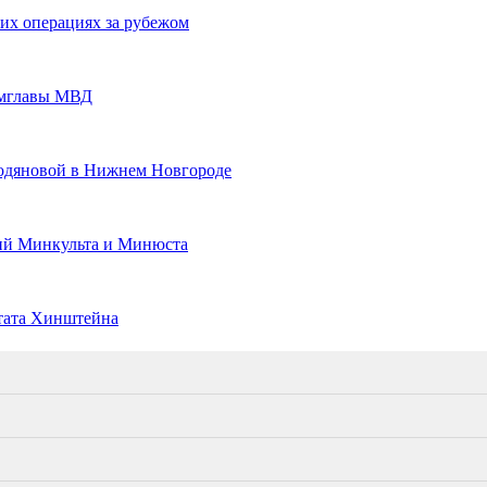
их операциях за рубежом
амглавы МВД
Водяновой в Нижнем Новгороде
ций Минкульта и Минюста
утата Хинштейна