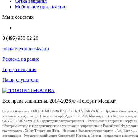
Сетка вещания
Мобильное приложение
Мы в соцсетях
8 (495) 950-62-26
info@govoritmoskva.ru
Реклама на радио
Города вещания
Наши слушатели
Все права защищены. 2014-2026 © «Говорит Москва»
Сетевое издание «ГОВОРИТМОСКВА.РУ/GOVORITMOSKVA.RU». Предназначено для лиц стар
массовых коммуникаций (Роскомнадзор). Адрес: 123298, Москва, ул. 3-я Хорошевская, д
GOVORITMOSKVA.RU. Территория распространения – Российская Федерация и зарубежные с
*Экстремистские и террористические организации, запрещенные в Российской Федераци
группировок «Хайят Тахрир аш-Шам», Национал-Большевистская партия, «Аль-Каида», 
организация «Управленческий центр Свидетелей Иеговы в России» и входящие в ее струк