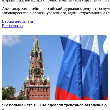
Маркин был, насколько я помню, начальником управления по 
Александр Хинштейн - российский журналист, депутат Госдумы 
законопроектов в области уголовного, административного и г
Версия для печати
Все новости
"Ее больше нет". В США сделали тревожное заявление о