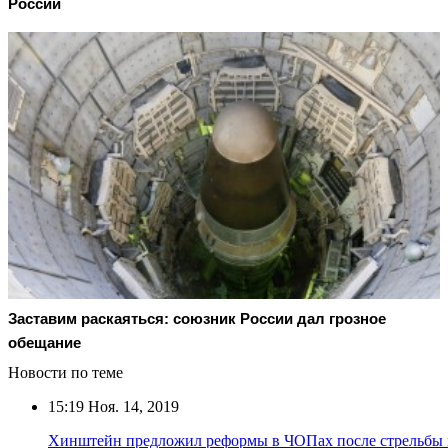
России
Заставим раскаяться: союзник России дал грозное
обещание
Новости по теме
15:19
Ноя. 14, 2019
Хинштейн предложил реформы в ЧОПах после стрельбы 