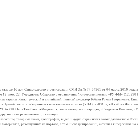
ше 16 лет. Свидетельство о регистрации СМИ Эл № 77-64961 от 04 марта 2016 года вы
ом 12, пом. 22. Учредитель Общество с ограниченной ответственностью «РУ ФМ» (123298 Мо
траны. Языки: русский и английский. Главный редактор Бабаян Роман Георгиевич. Email:
и: «Правый сектор», «Украинская повстанческая армия» (УПА), «ИГИЛ», «Джабхат Фатх а
«УНА-УНСО», «Талибан», «Меджлис крымско-татарского народа», «Свидетели Иеговы», «М
туру местные религиозные организации.
, логотипы, товарные знаки, фотографии, видео и аудио охраняются законодательством Ро
и материалов, размещенных на портале, в том числе цитировании, активная гиперссылка на 