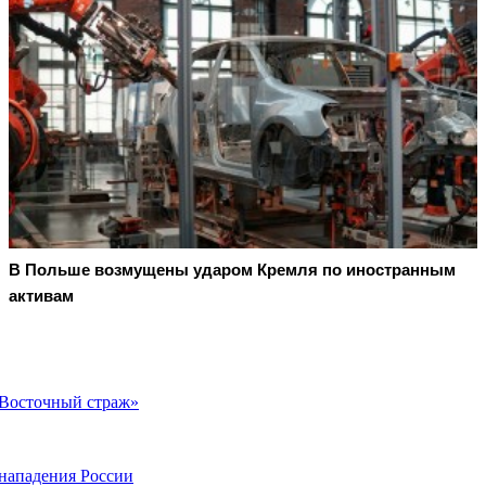
В Польше возмущены ударом Кремля по иностранным
активам
Восточный страж»
нападения России