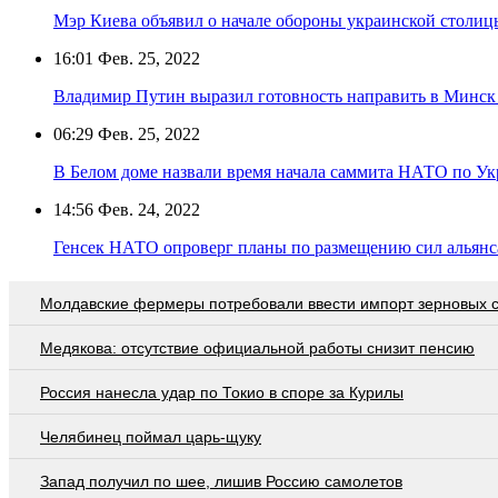
Мэр Киева объявил о начале обороны украинской столиц
16:01
Фев. 25, 2022
Владимир Путин выразил готовность направить в Минск 
06:29
Фев. 25, 2022
В Белом доме назвали время начала саммита НАТО по Ук
14:56
Фев. 24, 2022
Генсек НАТО опроверг планы по размещению сил альянс
Молдавские фермеры потребовали ввести импорт зерновых 
Медякова: отсутствие официальной работы снизит пенсию
Россия нанесла удар по Токио в споре за Курилы
Челябинец поймал царь-щуку
Запад получил по шее, лишив Россию самолетов