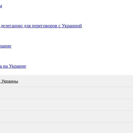
ы
делегацию для переговоров с Украиной
раине
а на Украине
с Украины