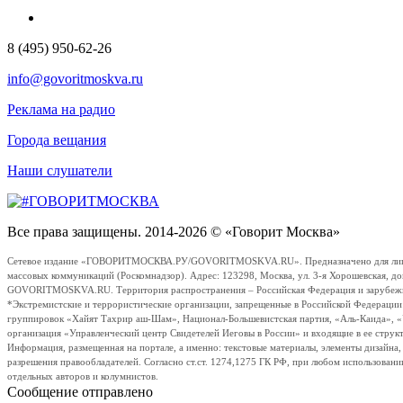
8 (495) 950-62-26
info@govoritmoskva.ru
Реклама на радио
Города вещания
Наши слушатели
Все права защищены. 2014-2026 © «Говорит Москва»
Сетевое издание «ГОВОРИТМОСКВА.РУ/GOVORITMOSKVA.RU». Предназначено для лиц стар
массовых коммуникаций (Роскомнадзор). Адрес: 123298, Москва, ул. 3-я Хорошевская, д
GOVORITMOSKVA.RU. Территория распространения – Российская Федерация и зарубежные с
*Экстремистские и террористические организации, запрещенные в Российской Федераци
группировок «Хайят Тахрир аш-Шам», Национал-Большевистская партия, «Аль-Каида», 
организация «Управленческий центр Свидетелей Иеговы в России» и входящие в ее струк
Информация, размещенная на портале, а именно: текстовые материалы, элементы дизайна
разрешения правообладателей. Согласно ст.ст. 1274,1275 ГК РФ, при любом использовани
отдельных авторов и колумнистов.
Сообщение отправлено