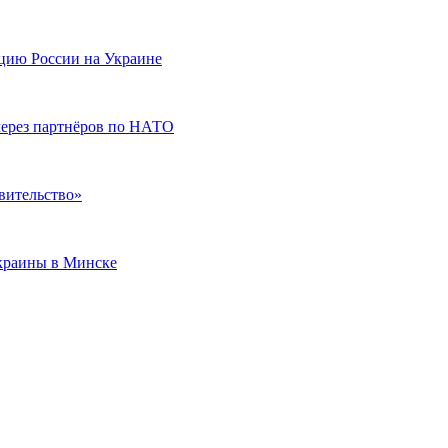
цию России на Украине
через партнёров по НАТО
вительство»
краины в Минске