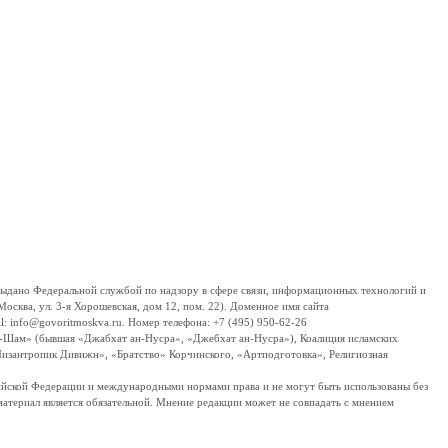
дано Федеральной службой по надзору в сфере связи, информационных технологий и
сква, ул. 3-я Хорошевская, дом 12, пом. 22). Доменное имя сайта
 info@govoritmoskva.ru. Номер телефона: +7 (495) 950-62-26
ш-Шам» (бывшая «Джабхат ан-Нусра», «Джебхат ан-Нусра»), Коалиция исламских
изантропик Дивижн», «Братство» Корчинского, «Артподготовка», Религиозная
ссийской Федерации и международными нормами права и не могут быть использованы без
материал является обязательной. Мнение редакции может не совпадать с мнением