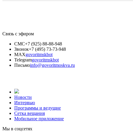
Связь с эфиром
СМС
+7 (925) 88-88-948
Звонок
+7 (495) 73-73-948
MAX
govoritmskbot
Telegram
govoritmskbot
Письмо
info@govoritmoskva.ru
Новости
Интервью
Программы и ведущие
Сетка вещания
Мобильное приложение
Мы в соцсетях