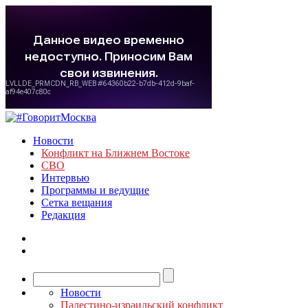
Новости
Конфликт на Ближнем Востоке
СВО
Интервью
Программы и ведущие
Сетка вещания
Редакция
Новости
Палестино-израильский конфликт