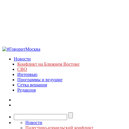
Новости
Конфликт на Ближнем Востоке
СВО
Интервью
Программы и ведущие
Сетка вещания
Редакция
Новости
Палестино-израильский конфликт