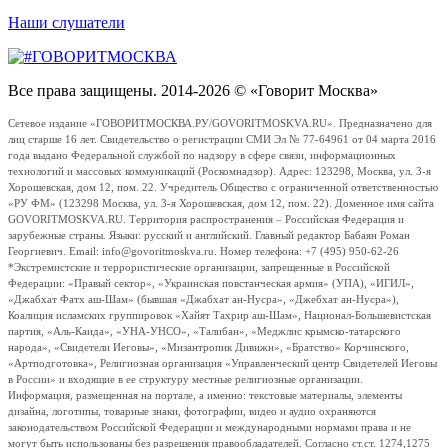
Наши слушатели
Все права защищены. 2014-2026 © «Говорит Москва»
Сетевое издание «ГОВОРИТМОСКВА.РУ/GOVORITMOSKVA.RU». Предназначено для
лиц старше 16 лет. Свидетельство о регистрации СМИ Эл № 77-64961 от 04 марта 2016
года выдано Федеральной службой по надзору в сфере связи, информационных
технологий и массовых коммуникаций (Роскомнадзор). Адрес: 123298, Москва, ул. 3-я
Хорошевская, дом 12, пом. 22. Учредитель Общество с ограниченной ответственностью
«РУ ФМ» (123298 Москва, ул. 3-я Хорошевская, дом 12, пом. 22). Доменное имя сайта
GOVORITMOSKVA.RU. Территория распространения – Российская Федерация и
зарубежные страны. Языки: русский и английский. Главный редактор Бабаян Роман
Георгиевич. Email: info@govoritmoskva.ru. Номер телефона: +7 (495) 950-62-26
*Экстремистские и террористические организации, запрещенные в Российской
Федерации: «Правый сектор», «Украинская повстанческая армия» (УПА), «ИГИЛ»,
«Джабхат Фатх аш-Шам» (бывшая «Джабхат ан-Нусра», «Джебхат ан-Нусра»),
Коалиция исламских группировок «Хайят Тахрир аш-Шам», Национал-Большевистская
партия, «Аль-Каида», «УНА-УНСО», «Талибан», «Меджлис крымско-татарского
народа», «Свидетели Иеговы», «Мизантропик Дивижн», «Братство» Корчинского,
«Артподготовка», Религиозная организация «Управленческий центр Свидетелей Иеговы
в России» и входящие в ее структуру местные религиозные организации.
Информация, размещенная на портале, а именно: текстовые материалы, элементы
дизайна, логотипы, товарные знаки, фотографии, видео и аудио охраняются
законодательством Российской Федерации и международными нормами права и не
могут быть использованы без разрешения правообладателей. Согласно ст.ст. 1274,1275