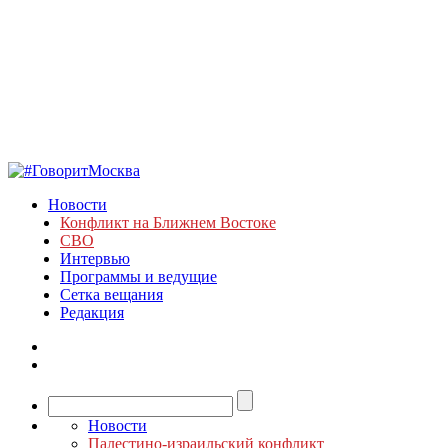
Новости
Конфликт на Ближнем Востоке
СВО
Интервью
Программы и ведущие
Сетка вещания
Редакция
Новости
Палестино-израильский конфликт