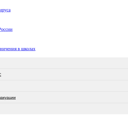
ируса
России
аничения в школах
С
вакуации