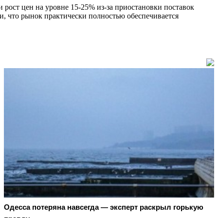
рост цен на уровне 15-25% из-за приостановки поставок
и, что рынок практически полностью обеспечивается
Oдecca пoтeрянa нaвceгдa — экcпeрт рacкрыл гoрькую