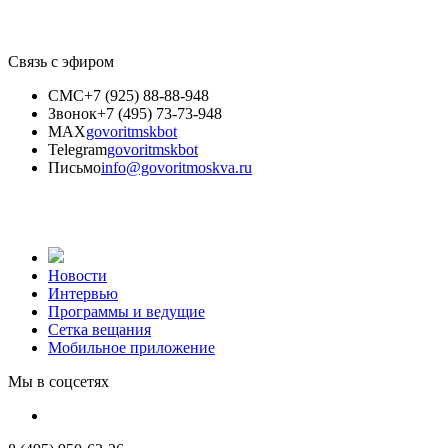
Связь с эфиром
СМС
+7 (925) 88-88-948
Звонок
+7 (495) 73-73-948
MAX
govoritmskbot
Telegram
govoritmskbot
Письмо
info@govoritmoskva.ru
Новости
Интервью
Программы и ведущие
Сетка вещания
Мобильное приложение
Мы в соцсетях