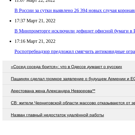
11:07
Март 22, 2022
В России за сутки выявлено 26 394 новых случая коронав
17:37
Март 21, 2022
В Минпромторге исключили дефицит офисной бумаги в 
17:16
Март 21, 2022
Роспотребнадзор предложил смягчить антиковидные огр
«Сосед соседа боится»: что в Одессе думают о русских
Пашинян сделал громкое заявление о будущем Армении и Е
Арестована жена Александра Невзорова**
СВ: жители Черниговской области массово отказываются от э
Назван главный недостаток удалённой работы