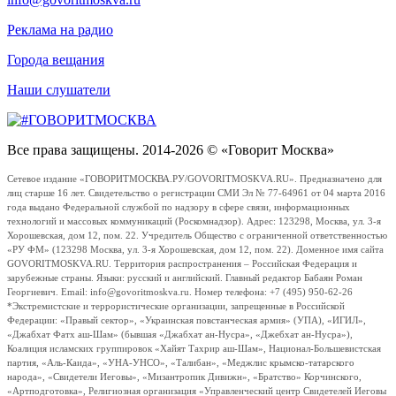
Реклама на радио
Города вещания
Наши слушатели
Все права защищены. 2014-2026 © «Говорит Москва»
Сетевое издание «ГОВОРИТМОСКВА.РУ/GOVORITMOSKVA.RU». Предназначено для
лиц старше 16 лет. Свидетельство о регистрации СМИ Эл № 77-64961 от 04 марта 2016
года выдано Федеральной службой по надзору в сфере связи, информационных
технологий и массовых коммуникаций (Роскомнадзор). Адрес: 123298, Москва, ул. 3-я
Хорошевская, дом 12, пом. 22. Учредитель Общество с ограниченной ответственностью
«РУ ФМ» (123298 Москва, ул. 3-я Хорошевская, дом 12, пом. 22). Доменное имя сайта
GOVORITMOSKVA.RU. Территория распространения – Российская Федерация и
зарубежные страны. Языки: русский и английский. Главный редактор Бабаян Роман
Георгиевич. Email: info@govoritmoskva.ru. Номер телефона: +7 (495) 950-62-26
*Экстремистские и террористические организации, запрещенные в Российской
Федерации: «Правый сектор», «Украинская повстанческая армия» (УПА), «ИГИЛ»,
«Джабхат Фатх аш-Шам» (бывшая «Джабхат ан-Нусра», «Джебхат ан-Нусра»),
Коалиция исламских группировок «Хайят Тахрир аш-Шам», Национал-Большевистская
партия, «Аль-Каида», «УНА-УНСО», «Талибан», «Меджлис крымско-татарского
народа», «Свидетели Иеговы», «Мизантропик Дивижн», «Братство» Корчинского,
«Артподготовка», Религиозная организация «Управленческий центр Свидетелей Иеговы