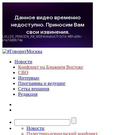
Новости
Конфликт на Ближнем Востоке
СВО
Интервью
Программы и ведущие
Сетка вещания
Редакция
Новости
Палестино-израильский конфликт