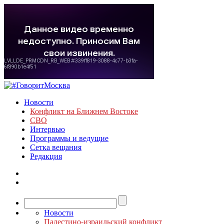
Новости
Конфликт на Ближнем Востоке
СВО
Интервью
Программы и ведущие
Сетка вещания
Редакция
Новости
Палестино-израильский конфликт