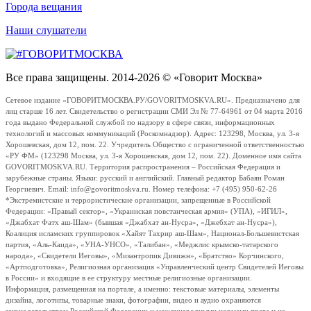
Города вещания
Наши слушатели
Все права защищены. 2014-2026 © «Говорит Москва»
Сетевое издание «ГОВОРИТМОСКВА.РУ/GOVORITMOSKVA.RU». Предназначено для
лиц старше 16 лет. Свидетельство о регистрации СМИ Эл № 77-64961 от 04 марта 2016
года выдано Федеральной службой по надзору в сфере связи, информационных
технологий и массовых коммуникаций (Роскомнадзор). Адрес: 123298, Москва, ул. 3-я
Хорошевская, дом 12, пом. 22. Учредитель Общество с ограниченной ответственностью
«РУ ФМ» (123298 Москва, ул. 3-я Хорошевская, дом 12, пом. 22). Доменное имя сайта
GOVORITMOSKVA.RU. Территория распространения – Российская Федерация и
зарубежные страны. Языки: русский и английский. Главный редактор Бабаян Роман
Георгиевич. Email: info@govoritmoskva.ru. Номер телефона: +7 (495) 950-62-26
*Экстремистские и террористические организации, запрещенные в Российской
Федерации: «Правый сектор», «Украинская повстанческая армия» (УПА), «ИГИЛ»,
«Джабхат Фатх аш-Шам» (бывшая «Джабхат ан-Нусра», «Джебхат ан-Нусра»),
Коалиция исламских группировок «Хайят Тахрир аш-Шам», Национал-Большевистская
партия, «Аль-Каида», «УНА-УНСО», «Талибан», «Меджлис крымско-татарского
народа», «Свидетели Иеговы», «Мизантропик Дивижн», «Братство» Корчинского,
«Артподготовка», Религиозная организация «Управленческий центр Свидетелей Иеговы
в России» и входящие в ее структуру местные религиозные организации.
Информация, размещенная на портале, а именно: текстовые материалы, элементы
дизайна, логотипы, товарные знаки, фотографии, видео и аудио охраняются