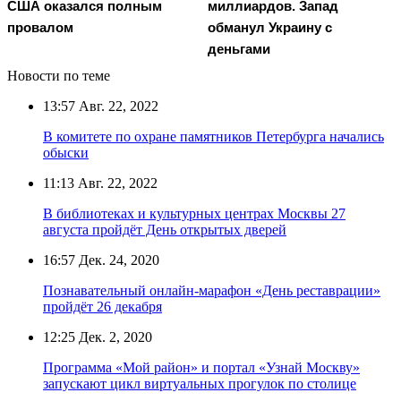
США оказался полным
миллиардов. Запад
провалом
обманул Украину с
деньгами
Новости по теме
13:57
Авг. 22, 2022
В комитете по охране памятников Петербурга начались
обыски
11:13
Авг. 22, 2022
В библиотеках и культурных центрах Москвы 27
августа пройдёт День открытых дверей
16:57
Дек. 24, 2020
Познавательный онлайн-марафон «День реставрации»
пройдёт 26 декабря
12:25
Дек. 2, 2020
Программа «Мой район» и портал «Узнай Москву»
запускают цикл виртуальных прогулок по столице